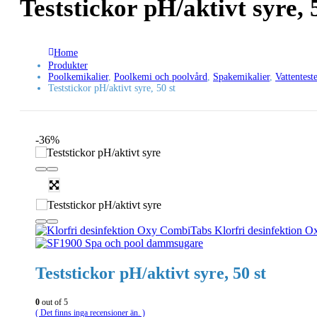
Teststickor pH/aktivt syre, 
Home
Produkter
Poolkemikalier
,
Poolkemi och poolvård
,
Spakemikalier
,
Vattentest
Teststickor pH/aktivt syre, 50 st
-36%
Klorfri desinfektion 
Spa och pool dammsugare
Teststickor pH/aktivt syre, 50 st
0
out of 5
( Det finns inga recensioner än. )