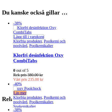
Du kanske också gillar …
-38%
Lägg till i varukorg
Klorfria produkter
,
Poolkemi och
poolvård
,
Poolkemikalier
Klorfri desinfektion Oxy
CombiTabs
0
out of 5
Rek pris
380.00
kr
Vårt pris
235.00
kr
-40%
Läs mer
Klorfria produkter
,
Poolkemi och
Relaterade produkter
poolvård
,
Poolkemikalier
,
Spakemikalier
-38%