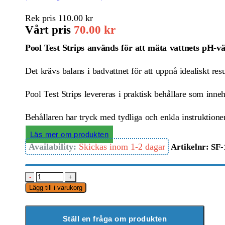
Rek pris
110.00
kr
Vårt pris
70.00
kr
Pool Test Strips används för att mäta vattnets pH-vä
Det krävs balans i badvattnet för att uppnå idealiskt res
Pool Test Strips levereras i praktisk behållare som inneh
Behållaren har tryck med tydliga och enkla instruktioner
Läs mer om produkten
Availability:
Skickas inom 1-2 dagar
Artikelnr:
SF-
-
+
Lägg till i varukorg
Ställ en fråga om produkten