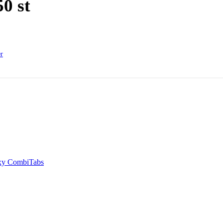
50 st
er
Oxy CombiTabs