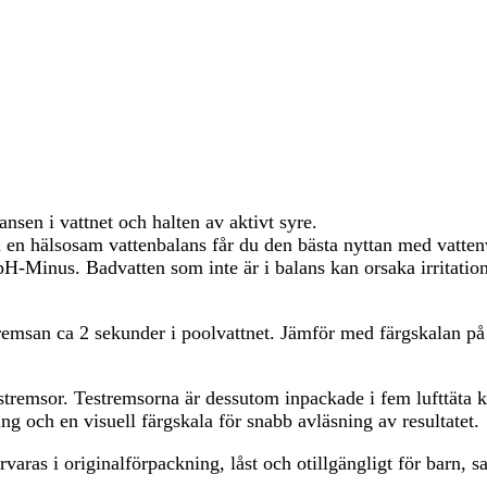
nsen i vattnet och halten av aktivt syre.
d en hälsosam vattenbalans får du den bästa nyttan med vatte
pH-Minus. Badvatten som inte är i balans kan orsaka irritatio
remsan ca 2 sekunder i poolvattnet. Jämför med färgskalan på b
stremsor. Testremsorna är dessutom inpackade i fem lufttäta ku
ng och en visuell färgskala för snabb avläsning av resultatet.
varas i originalförpackning, låst och otillgängligt för barn, samt