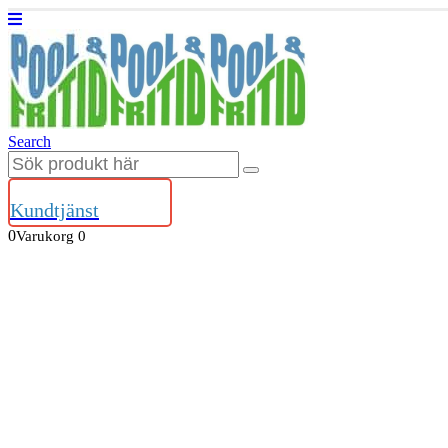
Search
Kundtjänst
0
Varukorg
0