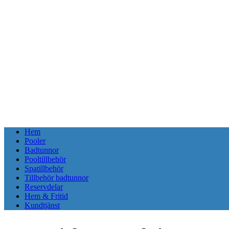
Hem
Pooler
Badtunnor
Pooltillbehör
Spatillbehör
Tillbehör badtunnor
Reservdelar
Hem & Fritid
Kundtjänst