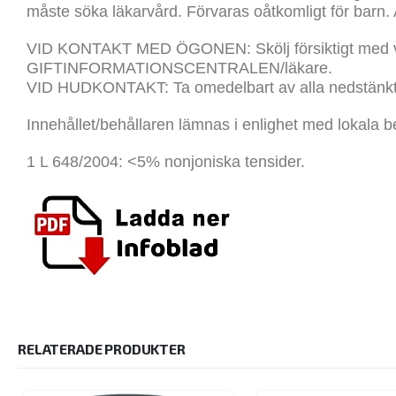
måste söka läkarvård. Förvaras oåtkomligt för bar
VID KONTAKT MED ÖGONEN: Skölj försiktigt med vatten 
GIFTINFORMATIONSCENTRALEN/läkare.
VID HUDKONTAKT: Ta omedelbart av alla nedstänkta
Innehållet/behållaren lämnas i enlighet med lokala 
1 L 648/2004: <5% nonjoniska tensider.
RELATERADE PRODUKTER