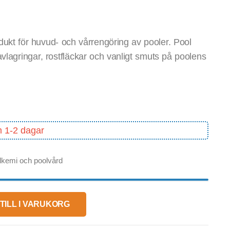
dukt för huvud- och vårrengöring av pooler. Pool
avlagringar, rostfläckar och vanligt smuts på poolens
m 1-2 dagar
lkemi och poolvård
TILL I VARUKORG