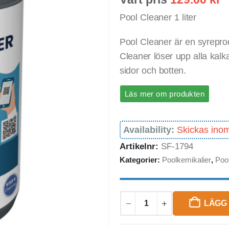
Pool Cleaner 1 liter
Pool Cleaner är en syrepro
Cleaner löser upp alla kalk
sidor och botten.
Läs mer om produkten
Availability:
Skickas ino
Artikelnr:
SF-1794
Kategorier:
Poolkemikalier
,
Poo
LÄGG 