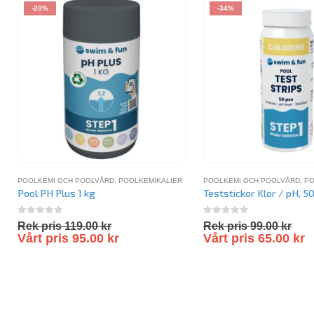
-20%
-34%
POOLKEMI OCH POOLVÅRD
,
POOLKEMIKALIER
POOLKEMI OCH POOLVÅRD
,
PO
Pool PH Plus 1 kg
Teststickor Klor / pH, 50
0
out of 5
0
out of 5
Rek pris
119.00
kr
Rek pris
99.00
kr
Vårt pris
95.00
kr
Vårt pris
65.00
kr