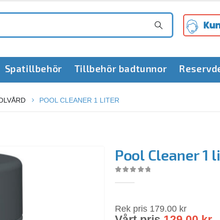
Kun
Spatillbehör
Tillbehör badtunnor
Reservd
OLVÅRD
POOL CLEANER 1 LITER
Pool Cleaner 1 l
0
out of 5
Rek pris
179.00
kr
Vårt pris
129.00
kr