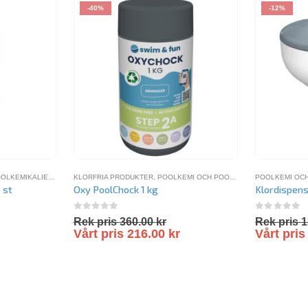
-40%
-12%
OLKEMIKALIER
,
SPAKEMIKALIER
KLORFRIA PRODUKTER
,
VATTENTESTER
,
POOLKEMI OCH POOLVÅRD
,
POOLKEMI OC
POOLKEMIKAL
 st
Oxy PoolChock 1 kg
Klordispen
0
out of 5
0
out of 
Rek pris
360.00
kr
Rek pris
1
Vårt pris
216.00
kr
Vårt pri