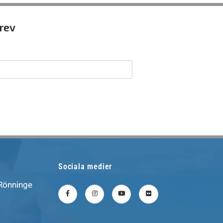
brev
Sociala medier
 Rönninge