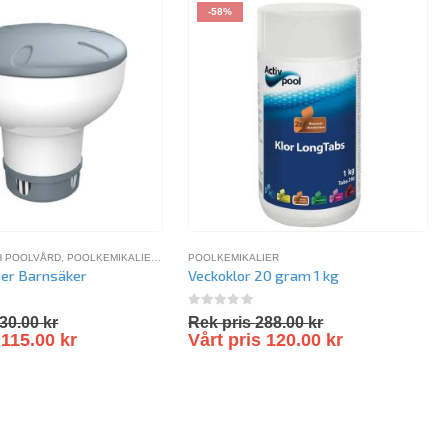
-58%
H POOLVÅRD
IER
,
SPAKEMIKALIER
,
POOLKEMIKALIER
,
SPAKEMIKALIER
POOLKEMIKALIER
ser Barnsäker
Veckoklor 20 gram 1 kg
5
0
out of 5
30.00
kr
Rek pris
288.00
kr
s
115.00
kr
Vårt pris
120.00
kr