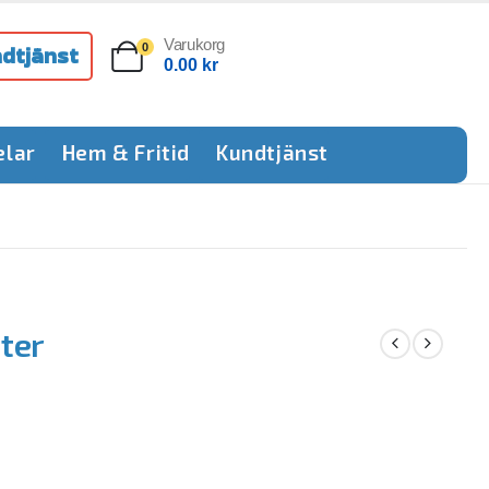
Varukorg
dtjänst
0
0.00
kr
elar
Hem & Fritid
Kundtjänst
iter