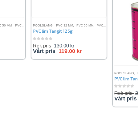
C 50 MM
,
PVC 63 MM
,
POOLSLANG
PVC KOPPLINGAR
,
PVC 32 MM
,
PVC RÖR
,
PVC 50 MM
,
PVC 63 MM
,
PVC KOPPLI
PVC lim Tangit 125g
0
out of 5
Rek pris
130.00
kr
Vårt pris
119.00
kr
POOLSLANG
,
PVC lim Ta
0
out of 
Rek pris
Vårt pri