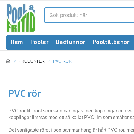
Hem
Pooler
Badtunnor
Pooltillbehör
PRODUKTER
PVC RÖR
PVC rör
PVC rör till pool som sammanfogas med kopplingar och ventile
kopplingar limmas med ett så kallat PVC lim som smälter s
Det vanligaste röret i poolsammanhang är hårt PVC rör, men 