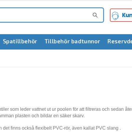
Kun
Spatillbehör
Tillbehör badtunnor
Reservd
r som leder vattnet ut ur poolen för att filtreras och sedan åte
amman plasten och bildar en säker skarv.
det finns också flexibelt PVC-rör, även kallat PVC slang .