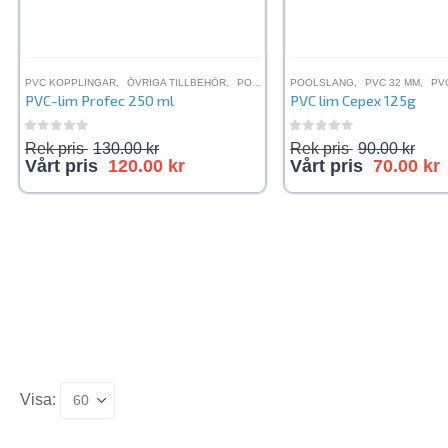
PVC KOPPLINGAR
,
ÖVRIGA TILLBEHÖR
,
POOLSLANG
POOLSLANG
,
PVC RÖR
,
,
PVC 32 MM
PVC-LIM
,
PV
PVC-lim Profec 250 ml
PVC lim Cepex 125g
0
out of 5
0
out of 5
Rek pris
130.00
kr
Rek pris
90.00
kr
Vårt pris
120.00
kr
Vårt pris
70.00
kr
Visa: