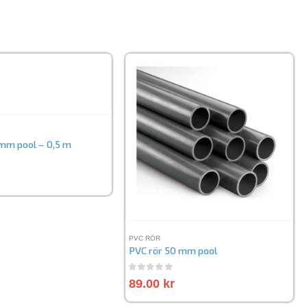
mm pool – 0,5 m
5
PVC RÖR
PVC rör 50 mm pool
0
out of 5
89.00
kr