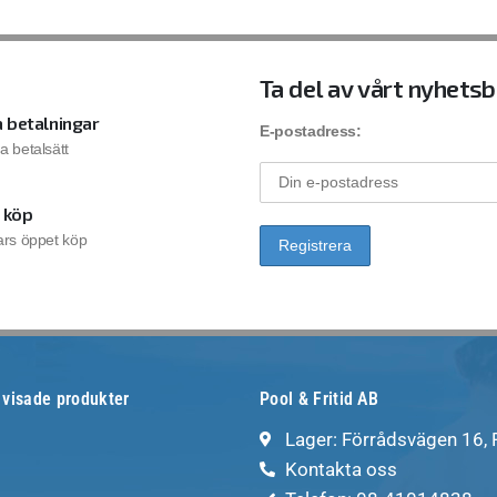
Ta del av vårt nyhets
 betalningar
E-postadress:
la betalsätt
 köp
rs öppet köp
 visade produkter
Pool & Fritid AB
Lager: Förrådsvägen 16,
Kontakta oss