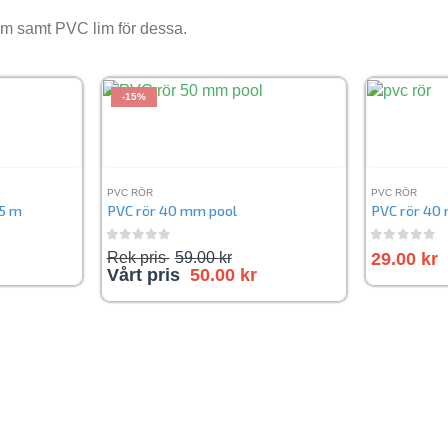
m samt PVC lim för dessa.
-15%
PVC RÖR
PVC RÖR
,5 m
PVC rör 40 mm pool
PVC rör 40 
0
out of 5
0
out of 
Rek pris
59.00
kr
29.00
kr
Vårt pris
50.00
kr