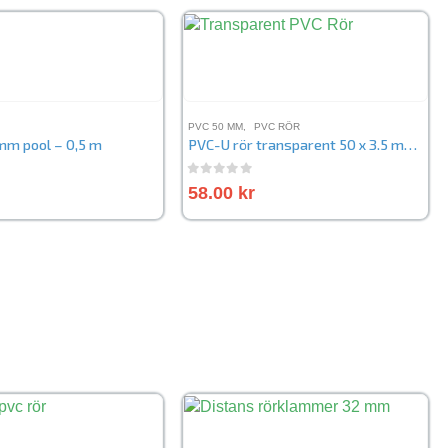
PVC 50 MM
,
PVC RÖR
mm pool – 0,5 m
PVC-U rör transparent 50 x 3.5 mm – 19 cm
5
0
out of 5
58.00
kr