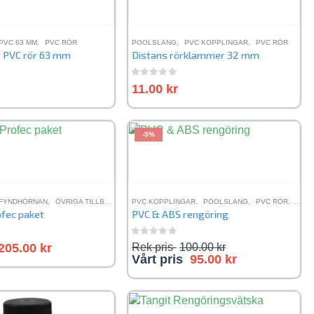
PVC 63 MM
,
PVC RÖR
POOLSLANG
,
PVC KOPPLINGAR
,
PVC RÖR
 PVC rör 63 mm
Distans rörklammer 32 mm
5
0
out of 5
11.00
kr
-5%
FYNDHÖRNAN
,
ÖVRIGA TILLBEHÖR
,
PVC KOPPLINGAR
PVC KOPPLINGAR
,
,
POOLSLANG
PVC RÖR
,
PVC-LIM
,
PVC RÖR
,
PVC-
ofec paket
PVC & ABS rengöring
5
0
out of 5
205.00
kr
Rek pris
100.00
kr
Vårt pris
95.00
kr