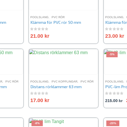
POOLSLANG
,
PVC RÖR
POOLSLANG
,
 mm
Klämma för PVC rör 50 mm
Klämma för
0
out of 5
0
out of 
21.00
kr
23.00
kr
-5%
AR
,
PVC RÖR
POOLSLANG
,
PVC KOPPLINGAR
,
PVC RÖR
POOLSLANG
,
0 mm
Distans rörklammer 63 mm
PVC-lim Pr
0
out of 5
0
out of 
17.00
kr
215.00
kr
-8%
-20%