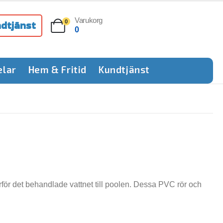
Varukorg
dtjänst
0
0
elar
Hem & Fritid
Kundtjänst
rför det behandlade vattnet till poolen. Dessa PVC rör och