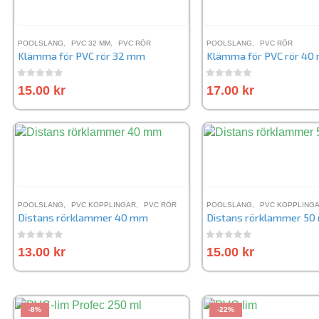
POOLSLANG
,
PVC 32 MM
,
PVC RÖR
POOLSLANG
,
PVC RÖR
Klämma för PVC rör 32 mm
Klämma för PVC rör 40
0
out of 5
0
out of 5
15.00
kr
17.00
kr
POOLSLANG
,
PVC KOPPLINGAR
,
PVC RÖR
POOLSLANG
,
PVC KOPPLING
Distans rörklammer 40 mm
Distans rörklammer 5
0
out of 5
0
out of 5
13.00
kr
15.00
kr
-8%
-22%