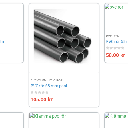
PVC RÖR
1 m
PVC rör 63 
0
out of 
58.00
kr
PVC 63 MM
,
PVC RÖR
PVC rör 63 mm pool
0
out of 5
105.00
kr