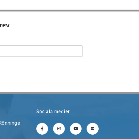
brev
Sociala medier
 Rönninge