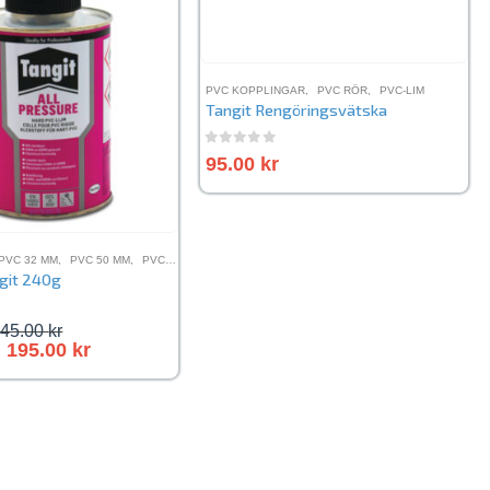
NGAR
,
PVC RÖR
PVC KOPPLINGAR
,
PVC RÖR
,
PVC-LIM
Tangit Rengöringsvätska
0
out of 5
95.00
kr
PVC 32 MM
,
PVC 50 MM
,
PVC 63 MM
,
PVC KOPPLINGAR
,
PVC RÖR
,
PVC-LIM
ngit 240g
5
245.00
kr
s
195.00
kr