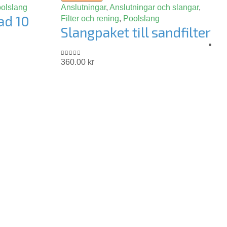
olslang
Anslutningar
,
Anslutningar och slangar
,
ad 10
Filter och rening
,
Poolslang
Slangpaket till sandfilter
360.00
kr
0
out of 5
P
2
0