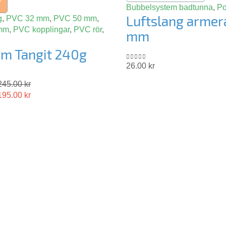
r
Bubbelsystem badtunna
,
Po
Luftslang armer
g
,
PVC 32 mm
,
PVC 50 mm
,
mm
,
PVC kopplingar
,
PVC rör
,
mm
im Tangit 240g
26.00
kr
0
out of 5
245.00
kr
195.00
kr