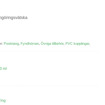
ngöringsvätska
er:
Poolslang
,
Fyndhörnan
,
Övriga tillbehör
,
PVC kopplingar
,
0 ml
ing