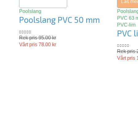
Lägg till i varukorg
Läs me
Poolslang
Poolslan
Poolslang PVC 50 mm
PVC 63 
PVC-lim
PVC l
Rek pris
95.00
kr
0
out of 5
Vårt pris
78.00
kr
Rek pris
0
out of 5
Vårt pris