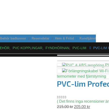
llbehör badtunnor
Reservdelar
Hem & Fritid
Kundtjänst
BEHÖR
,
PVC KOPPLINGAR
,
FYNDHÖRNAN
,
PVC-LIM
PVC-LIM
P
termometer med fjärrstyrning
PVC-lim Profe
( Det finns inga recensioner än
0
out of 5
215.00
kr
205.00
kr