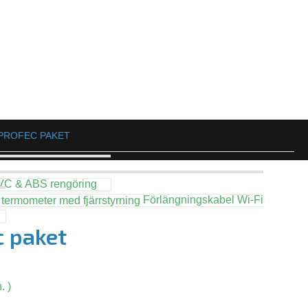
 PROFEC PAKET
VC & ABS rengöring
Förlängningskabel Wi-Fi
c paket
. )