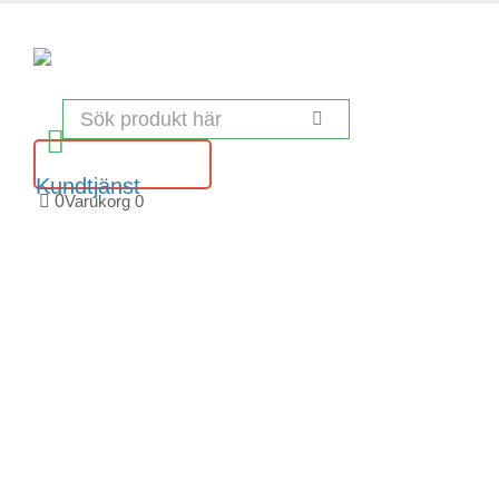
Kundtjänst
0
Varukorg
0