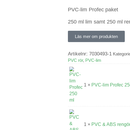
PVC-lim Profec paket
250 ml lim samt 250 ml re
Läs mer om produkten
Artikelnr:
7030493-1
Kategori
PVC rör
,
PVC-lim
1 ×
PVC-lim Profec 25
1 ×
PVC & ABS rengör