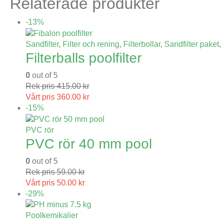
Relaterade produkter
-13%
Sandfilter
,
Filter och rening
,
Filterbollar
,
Sandfilter paket
Filterballs poolfilter
0
out of 5
Rek pris
415.00
kr
Vårt pris
360.00
kr
-15%
PVC rör
PVC rör 40 mm pool
0
out of 5
Rek pris
59.00
kr
Vårt pris
50.00
kr
-29%
Poolkemikalier