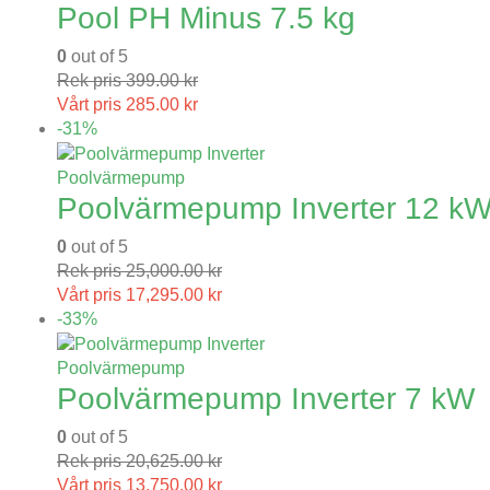
Pool PH Minus 7.5 kg
0
out of 5
Rek pris
399.00
kr
Vårt pris
285.00
kr
-31%
Poolvärmepump
Poolvärmepump Inverter 12 k
0
out of 5
Rek pris
25,000.00
kr
Vårt pris
17,295.00
kr
-33%
Poolvärmepump
Poolvärmepump Inverter 7 kW
0
out of 5
Rek pris
20,625.00
kr
Vårt pris
13,750.00
kr