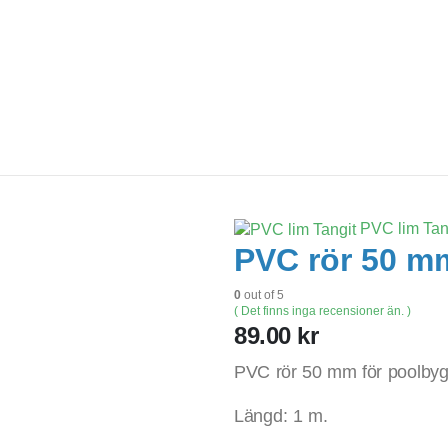
PVC lim Tan
PVC rör 50 m
0
out of 5
( Det finns inga recensioner än. )
89.00
kr
PVC rör 50 mm för poolby
Längd: 1 m.