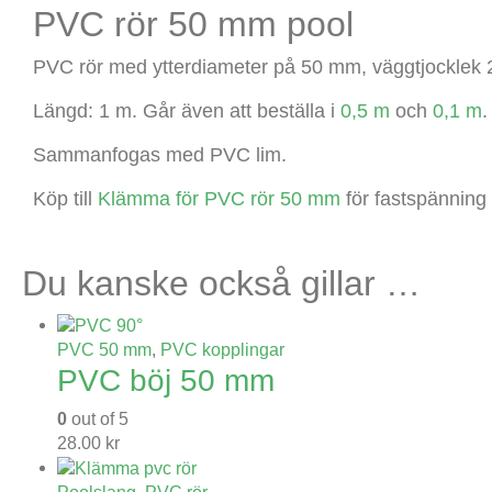
PVC rör 50 mm pool
PVC rör med ytterdiameter på 50 mm, väggtjocklek
Längd: 1 m. Går även att beställa i
0,5 m
och
0,1 m
.
Sammanfogas med PVC lim.
Köp till
Klämma för PVC rör 50 mm
för
fastspänning
Du kanske också gillar …
PVC 50 mm
,
PVC kopplingar
PVC böj 50 mm
0
out of 5
28.00
kr