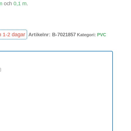
m
och
0,1 m
.
m 1-2 dagar
Artikelnr:
B-7021857
Kategori:
PVC