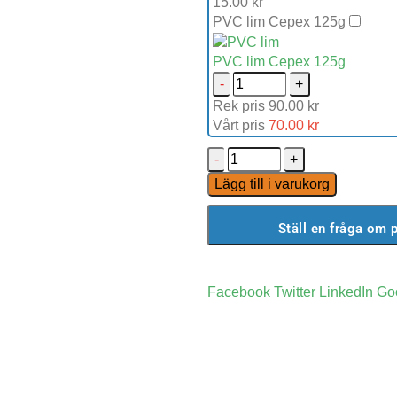
15.00
kr
PVC lim Cepex 125g
PVC lim Cepex 125g
-
+
Rek pris
90.00
kr
Vårt pris
70.00
kr
-
+
Lägg till i varukorg
Ställ en fråga om 
Facebook
Twitter
LinkedIn
Go