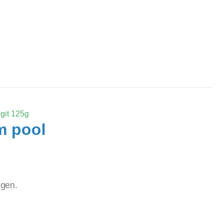
git 125g
m pool
ggen.