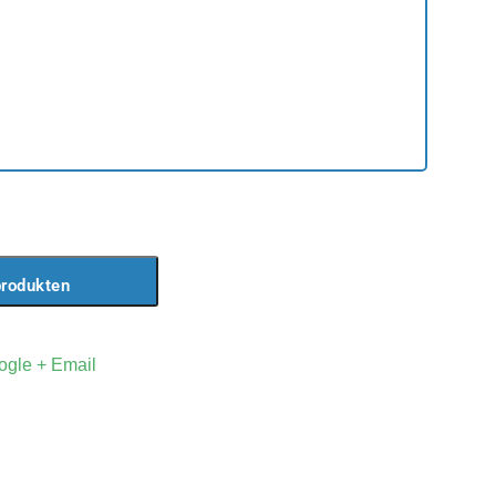
produkten
ogle +
Email