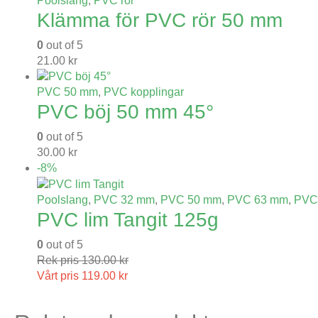
Poolslang
,
PVC rör
Klämma för PVC rör 50 mm
0
out of 5
21.00
kr
PVC 50 mm
,
PVC kopplingar
PVC böj 50 mm 45°
0
out of 5
30.00
kr
-8%
Poolslang
,
PVC 32 mm
,
PVC 50 mm
,
PVC 63 mm
,
PVC 
PVC lim Tangit 125g
0
out of 5
Rek pris
130.00
kr
Vårt pris
119.00
kr