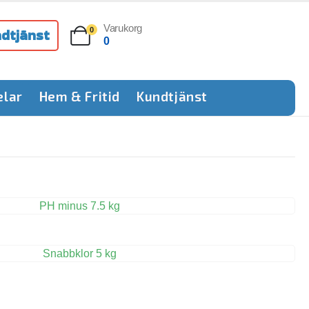
Varukorg
dtjänst
0
0
elar
Hem & Fritid
Kundtjänst