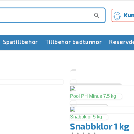
Kun
Spatillbehör
Tillbehör badtunnor
Reservd
Pool PH Minus 7.5 kg
Snabbklor 5 kg
Snabbklor 1 kg