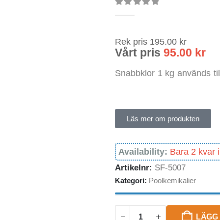
0
out of 5
Rek pris
195.00
kr
Vårt pris
95.00
kr
Snabbklor 1 kg används till
Läs mer om produkten
Availability:
Bara 2 kvar i
Artikelnr:
SF-5007
Kategori:
Poolkemikalier
LÄGG 