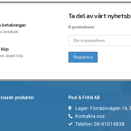
Ta del av vårt nyhets
 betalningar
E-postadress:
la betalsätt
 köp
rs öppet köp
 visade produkter
Pool & Fritid AB
Lager: Förrådsvägen 16,
Kontakta oss
Telefon: 08-41014838