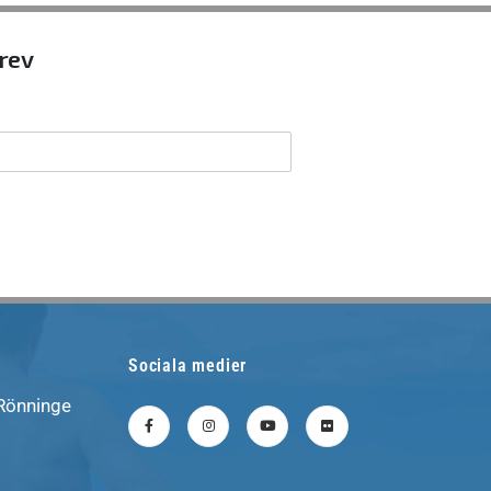
brev
Sociala medier
 Rönninge