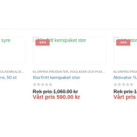
-44%
-34%
OLKEMIKALIER
,
SPAKEMIKALIER
KLORFRIA PRODUKTER
,
VATTENTESTER
,
POOLKEMI OCH POOLVÅRD
,
KLORFRIA PR
POOLKEMIKAL
re, 50 st
Klorfritt kemipaket stor
Aktivator 1
0
out of 5
0
out of 
Rek pris
1,060.00
kr
Rek pris
1
Vårt pris
590.00
kr
Vårt pri