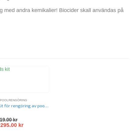
rig med andra kemikalier! Biocider skall användas på
ATTENTESTER
POOLRENGÖRING
Poolvårds Kit för rengöring av poolen
5
19.00
kr
s
295.00
kr