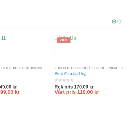
-30%
ODUKTER
IER
,
SPAKEMIKALIER
,
POOLKEMI OCH POOLVÅRD
,
POOLKEMI OCH POOLVÅRD
POOLKEMIKALIER
,
POOLKEMIKALIER
L
Pool Alka Up 1 kg
5
0
out of 5
49.00
kr
Rek pris
170.00
kr
s
99.00
kr
Vårt pris
119.00
kr