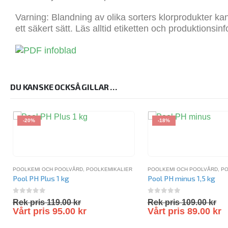
Varning:
Blandning av olika sorters klorprodukter ka
ett säkert sätt. Läs alltid etiketten och produktionsi
DU KANSKE OCKSÅ GILLAR …
-20%
-18%
POOLKEMI OCH POOLVÅRD
,
POOLKEMIKALIER
POOLKEMI OCH POOLVÅRD
,
PO
Pool PH Plus 1 kg
Pool PH minus 1,5 kg
0
out of 5
0
out of 5
Rek pris
119.00
kr
Rek pris
109.00
kr
Vårt pris
95.00
kr
Vårt pris
89.00
kr