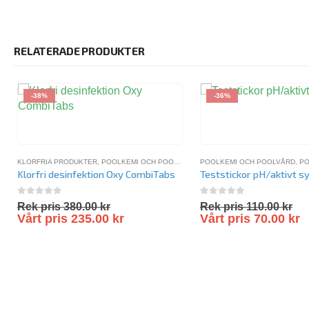
RELATERADE PRODUKTER
-38%
-36%
KLORFRIA PRODUKTER
,
POOLKEMI OCH POOLVÅRD
,
POOLKEMI OCH POOLVÅRD
POOLKEMIKALIER
,
PO
Klorfri desinfektion Oxy CombiTabs
Teststickor pH/aktivt sy
0
out of 5
0
out of 5
Rek pris
380.00
kr
Rek pris
110.00
kr
Vårt pris
235.00
kr
Vårt pris
70.00
kr