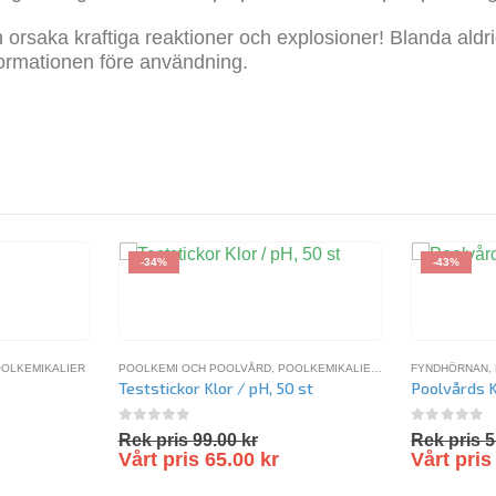
n orsaka kraftiga reaktioner och explosioner! Blanda ald
nformationen före användning.
-34%
-43%
OLKEMIKALIER
POOLKEMI OCH POOLVÅRD
,
POOLKEMIKALIER
,
SPAKEMIKALIER
FYNDHÖRNAN
,
V
,
Teststickor Klor / pH, 50 st
0
out of 5
0
out of 
Rek pris
99.00
kr
Rek pris
5
Vårt pris
65.00
kr
Vårt pri