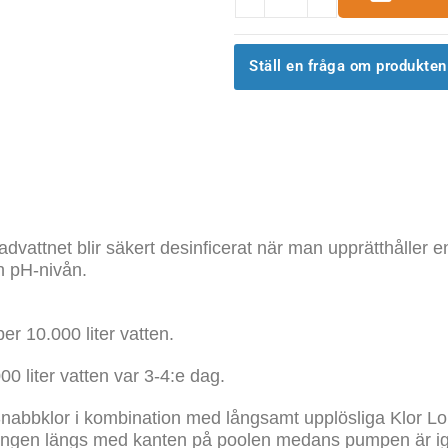
Ställ en fråga om produkten
advattnet blir säkert desinficerat när man upprätthåller e
ch pH-nivån.
er 10.000 liter vatten.
00 liter vatten var 3-4:e dag.
abbklor i kombination med långsamt upplösliga Klor Lo
t lösningen längs med kanten på poolen medans pumpen är i