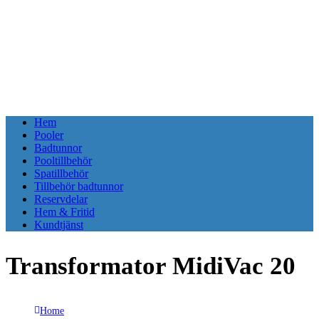
Hem
Pooler
Badtunnor
Pooltillbehör
Spatillbehör
Tillbehör badtunnor
Reservdelar
Hem & Fritid
Kundtjänst
Transformator MidiVac 20
Home