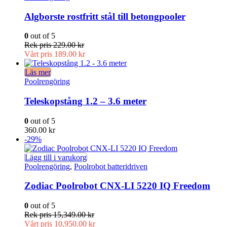
Algborste rostfritt stål till betongpooler
0
out of 5
Rek pris
229.00
kr
Vårt pris
189.00
kr
Läs mer
Poolrengöring
Teleskopstång 1.2 – 3.6 meter
0
out of 5
360.00
kr
-29%
Lägg till i varukorg
Poolrengöring
,
Poolrobot batteridriven
Zodiac Poolrobot CNX-LI 5220 IQ Freedom
0
out of 5
Rek pris
15,349.00
kr
Vårt pris
10,950.00
kr