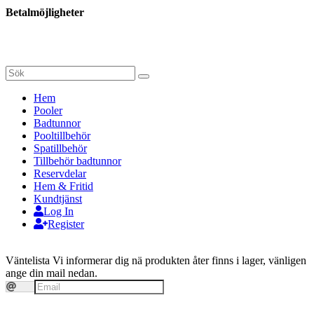
Betalmöjligheter
Hem
Pooler
Badtunnor
Pooltillbehör
Spatillbehör
Tillbehör badtunnor
Reservdelar
Hem & Fritid
Kundtjänst
Log In
Register
Väntelista
Vi informerar dig nä produkten åter finns i lager, vänligen
ange din mail nedan.