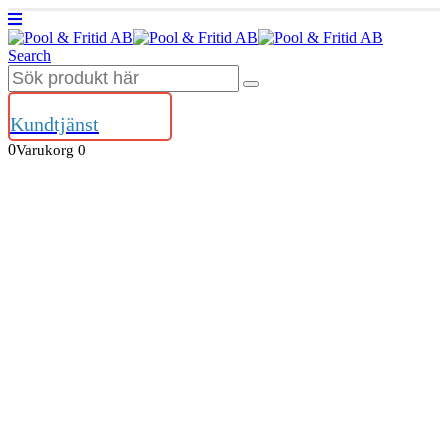
Search
Kundtjänst
0
Varukorg
0