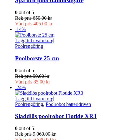
Spa och pool dammsugare
0
out of 5
Rek pris
650.00
kr
Vårt pris
405.00
kr
-14%
Lägg till i varukorg
Poolrengöring
Poolborste 25 cm
0
out of 5
Rek pris
99.00
kr
Vårt pris
85.00
kr
-24%
Lägg till i varukorg
Poolrengöring
,
Poolrobot batteridriven
Sladdlös poolrobot Flotide XR3
0
out of 5
Rek pris
9,060.00
kr
Vårt pris
6,890.00
kr