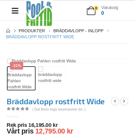
Varukorg
0
0
PRODUKTER
BRÄDDAVLOPP - INLOPP
BRÄDDAVLOPP ROSTFRITT WIDE
-21%
Bräddavlopp rostfritt Wide
( Det finns inga recensioner än. )
0
out of 5
Rek pris
16,195.00
kr
Vårt pris
12,795.00
kr