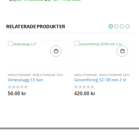
RELATERADE PRODUKTER
ANSLUTNINGAR
,
ANSLUTNINGAR OCH SLANGAR
ANSLUTNINGAR
,
BRÄDDAVLOPP - INLOPP
,
ANSLUTNINGAR OCH SLANGAR
,
FILTER OCH RE
Vinterplugg 1,5 tum
Genomföring 32/38 mm 2 st
0
out of 5
0
out of 5
50.00
kr
420.00
kr