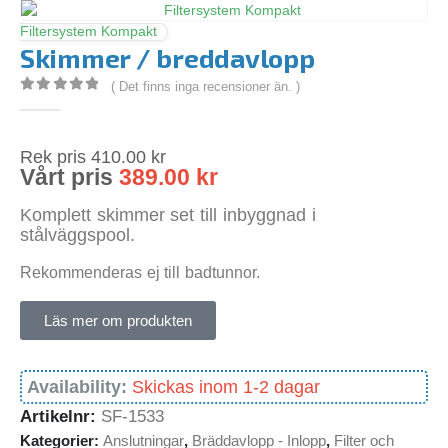
Filtersystem Kompakt
Skimmer / breddavlopp
( Det finns inga recensioner än. )
0
out of 5
Rek pris
410.00
kr
Vårt pris
389.00
kr
Komplett skimmer set till inbyggnad i
stålväggspool.
Rekommenderas ej till badtunnor.
Läs mer om produkten
Availability:
Skickas inom 1-2 dagar
Artikelnr:
SF-1533
Kategorier:
Anslutningar
,
Bräddavlopp - Inlopp
,
Filter och