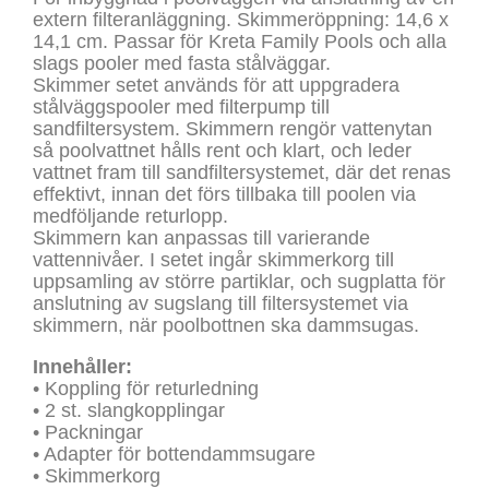
extern filteranläggning. Skimmeröppning: 14,6 x
14,1 cm. Passar för Kreta Family Pools och alla
slags pooler med fasta stålväggar.
Skimmer setet används för att uppgradera
stålväggspooler med filterpump till
sandfiltersystem. Skimmern rengör vattenytan
så poolvattnet hålls rent och klart, och leder
vattnet fram till sandfiltersystemet, där det renas
effektivt, innan det förs tillbaka till poolen via
medföljande returlopp.
Skimmern kan anpassas till varierande
vattennivåer. I setet ingår skimmerkorg till
uppsamling av större partiklar, och sugplatta för
anslutning av sugslang till filtersystemet via
skimmern, när poolbottnen ska dammsugas.
Innehåller:
• Koppling för returledning
• 2 st. slangkopplingar
• Packningar
• Adapter för bottendammsugare
• Skimmerkorg