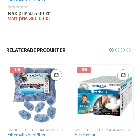
0
out of 5
Rek pris
415.00
kr
Vårt pris
360.00
kr
RELATERADE PRODUKTER
-13%
-35%
SANDFILTER
,
FILTER OCH RENING
,
FILTERBOLLAR
SANDFILTER
,
SANDFILTER PAKET
,
FILTER OCH RENING
,
SANDFILTERPAKET 
,
FILTERBOLLAR
Filterballs poolfilter
Filterbollar