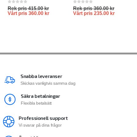
0
out of 5
0
out of 5
Rek pris
415.00
kr
Rek pris
360.00
kr
Vårt pris
360.00
kr
Vårt pris
235.00
kr
Snabba leveranser
Skickas vanligtvis samma dag
Säkra betalningar
Flexibla betalsätt
Professionell support
Vi svarar på dina frågor