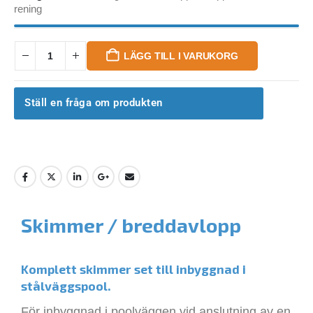
rening
LÄGG TILL I VARUKORG
Ställ en fråga om produkten
Skimmer / breddavlopp
Komplett skimmer set till inbyggnad i
stålväggspool.
För inbyggnad i poolväggen vid anslutning av en