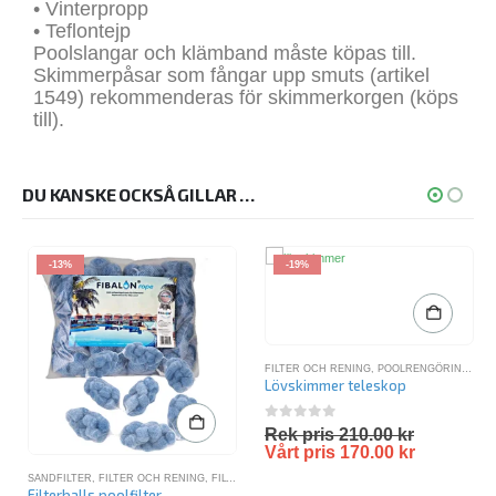
• Vinterpropp
• Teflontejp
Poolslangar och klämband måste köpas till.
Skimmerpåsar som fångar upp smuts (artikel
1549) rekommenderas för skimmerkorgen (köps
till).
DU KANSKE OCKSÅ GILLAR …
-13%
-19%
FILTER OCH RENING
,
POOLRENGÖRING
,
RE
Lövskimmer teleskop
0
out of 5
Rek pris
210.00
kr
Vårt pris
170.00
kr
SANDFILTER
,
FILTER OCH RENING
,
FILTERBOLLAR
,
SANDFILTER PAKET
,
SANDFILTERPAKET 
Filterballs poolfilter