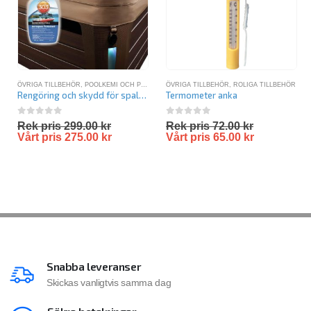
ÖVRIGA TILLBEHÖR
,
POOLKEMI OCH POOLVÅRD
ÖVRIGA TILLBEHÖR
,
RENGÖRING SPABAD
,
ROLIGA TILLBEHÖR
Rengöring och skydd för spalock
Termometer anka
0
out of 5
0
out of 5
Rek pris
299.00
kr
Rek pris
72.00
kr
Vårt pris
275.00
kr
Vårt pris
65.00
kr
Snabba leveranser
Skickas vanligtvis samma dag