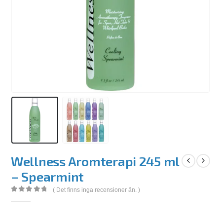
Wellness Aromterapi 245 ml
– Spearmint
( Det finns inga recensioner än. )
0
out of 5