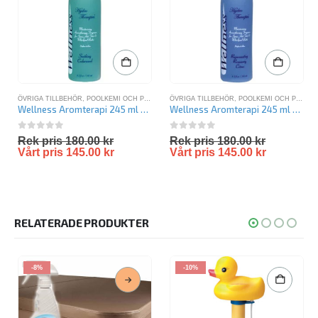
ÖVRIGA TILLBEHÖR
,
POOLKEMI OCH POOLVÅRD
ÖVRIGA TILLBEHÖR
,
SPAKEMIKALIER
,
POOLKEMI OCH POOLVÅRD
Wellness Aromterapi 245 ml – Cedarwood
Wellness Aromterapi 245 ml – Rosemary Citrus
0
out of 5
0
out of 5
Rek pris
180.00
kr
Rek pris
180.00
kr
Vårt pris
145.00
kr
Vårt pris
145.00
kr
RELATERADE PRODUKTER
-8%
-10%