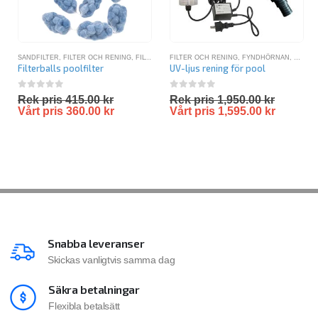
SANDFILTER
,
FILTER OCH RENING
,
FILTERBOLLAR
FILTER OCH RENING
,
SANDFILTER PAKET
,
FYNDHÖRNAN
,
SANDFILTERPAKET 
,
TILLB
Filterballs poolfilter
UV-ljus rening för pool
0
out of 5
0
out of 5
Rek pris
415.00
kr
Rek pris
1,950.00
kr
Vårt pris
360.00
kr
Vårt pris
1,595.00
kr
Snabba leveranser
Skickas vanligtvis samma dag
Säkra betalningar
Flexibla betalsätt