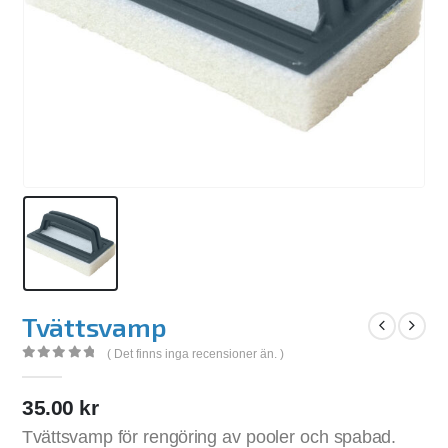
Tvättsvamp
( Det finns inga recensioner än. )
0
out of 5
35.00
kr
Tvättsvamp för rengöring av pooler och spabad.