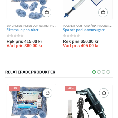
SANDFILTER
,
FILTER OCH RENING
,
FILTERBOLLAR
POOLKEMI OCH POOLVÅRD
,
SANDFILTER PAKET
,
SANDFILTERPAKET 
,
POOLRENGÖRING
Filterballs poolfilter
Spa och pool dammsugare
0
out of 5
0
out of 5
Rek pris
415.00
kr
Rek pris
650.00
kr
Vårt pris
360.00
kr
Vårt pris
405.00
kr
RELATERADE PRODUKTER
-13%
-18%