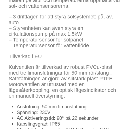
måltemperatur och temperaturerna uppmätta vid
sol- och vattensensorerna.
– 3 driftlägen för att styra solsystemet: på, av,
auto
– Styrenheten kan även styra en
cirkulationspump på max 1.5kW
– Temperatursensor för solpanel
– Temperatursensor för vattenflöde
Tillverkad i EU
Kulventilen är tillverkad av robust PVCu-plast
med tre limanslutningar för 50 mm rör/slang .
Sätetätningen är gjord av slitstark plast PTFE.
Motorventilen är utrustad med en
lägesåterkoppling, en optisk lägesindikator och
en manuell överstyrning.
Anslutning: 50 mm limanslutning
Spänning: 230V
AC Aktiveringstid: 90° på 22 sekunder
Kapslingsgrad: IP65