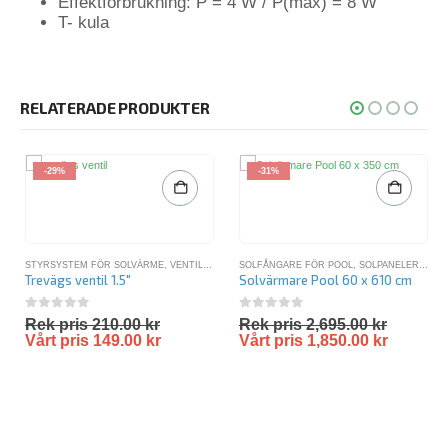
Effektförbrukning: P = 4 W / P(max) = 8 W
T- kula
RELATERADE PRODUKTER
-29%
-31%
STYRSYSTEM FÖR SOLVÄRME
,
VENTILER
SOLFÅNGARE FÖR POOL
,
SOLPANELER POOL
Trevägs ventil 1.5″
Solvärmare Pool 60 x 610 cm
0
out of 5
0
out of 5
Rek pris
210.00
kr
Rek pris
2,695.00
kr
Vårt pris
149.00
kr
Vårt pris
1,850.00
kr