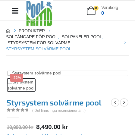
Varukorg
0
0
PRODUKTER
SOLFÅNGARE FÖR POOL
,
SOLPANELER POOL
,
STYRSYSTEM FÖR SOLVÄRME
STYRSYSTEM SOLVÄRME POOL
-22%
Styrsystem solvärme pool
( Det finns inga recensioner än. )
0
out of 5
8,490.00
kr
10,900.00
kr