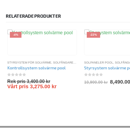
RELATERADE PRODUKTER
-4%
-22%
STYRSYSTEM FÖR SOLVÄRME
,
SOLFÅNGARE FÖR POOL
SOLPANELER POOL
,
SOLPANELER POOL
,
SOLFÅNGA
Kontrollsystem solvärme pool
Styrsystem solvärme p
0
out of 5
0
out of 5
Rek pris
3,400.00
kr
8,490.0
10,900.00
kr
Vårt pris
3,275.00
kr