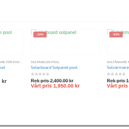
-19%
-33%
RE FÖR POOL
,
STYRSYSTEM FÖR SOLVÄRME
SOLPANELER POOL
SOLFÅNGARE 
ool
Solarboard Solpanel pool
Solvärmare
0
out of 5
0
out of 
0
kr
Rek pris
2,400.00
kr
Rek pris
1
Vårt pris
1,950.00
kr
Vårt pri