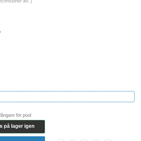
recensioner än. )
r
fångare för pool
s på lager igen