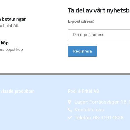
Ta del av vårt nyhets
 betalningar
E-postadress:
la betalsätt
 köp
rs öppet köp
 visade produkter
Pool & Fritid AB
Lager: Förrådsvägen 16,
Kontakta oss
Telefon: 08-41014838