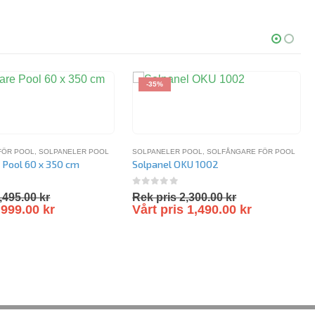
-35%
FÖR POOL
,
SOLPANELER POOL
SOLPANELER POOL
,
SOLFÅNGARE FÖR POOL
 Pool 60 x 350 cm
Solpanel OKU 1002
5
0
out of 5
,495.00
kr
Rek pris
2,300.00
kr
s
999.00
kr
Vårt pris
1,490.00
kr