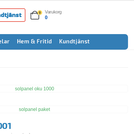
Varukorg
dtjänst
0
0
elar
Hem & Fritid
Kundtjänst
001