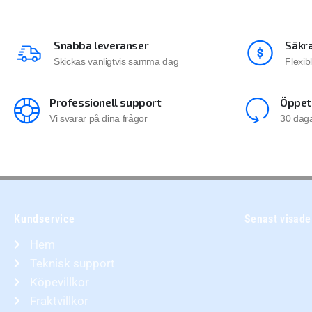
Snabba leveranser
Säkra
Skickas vanligtvis samma dag
Flexib
Professionell support
Öppet
Vi svarar på dina frågor
30 daga
Kundservice
Senast visade
Hem
Teknisk support
Köpevillkor
Fraktvillkor