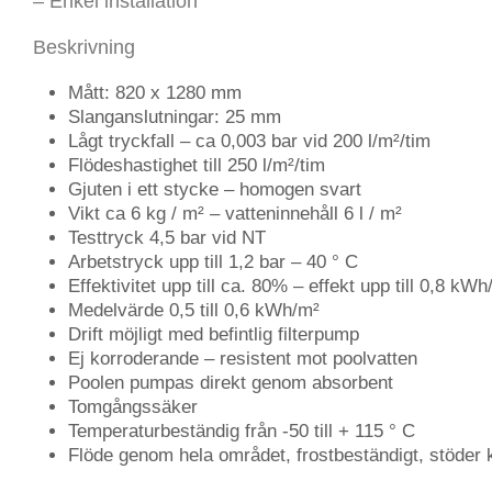
– Enkel installation
Beskrivning
Mått: 820 x 1280 mm
Slanganslutningar: 25 mm
Lågt tryckfall – ca 0,003 bar vid 200 l/m²/tim
Flödeshastighet till 250 l/m²/tim
Gjuten i ett stycke – homogen svart
Vikt ca 6 kg / m² – vatteninnehåll 6 l / m²
Testtryck 4,5 bar vid NT
Arbetstryck upp till 1,2 bar – 40 ° C
Effektivitet upp till ca. 80% – effekt upp till 0,8 kWh
Medelvärde 0,5 till 0,6 kWh/m²
Drift möjligt med befintlig filterpump
Ej korroderande – resistent mot poolvatten
Poolen pumpas direkt genom absorbent
Tomgångssäker
Temperaturbeständig från -50 till + 115 ° C
Flöde genom hela området, frostbeständigt, stöder 