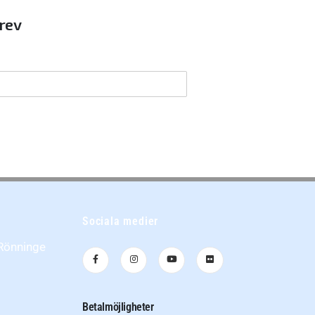
brev
Sociala medier
 Rönninge
Betalmöjligheter