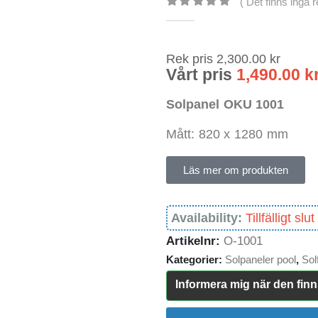
( Det finns inga 
0
out of 5
Rek pris
2,300.00
kr
Vårt pris
1,490.00
k
Solpanel OKU 1001
Mått: 820 x 1280 mm
Läs mer om produkten
Availability:
Tillfälligt slut
Artikelnr:
O-1001
Kategorier:
Solpaneler pool
,
Sol
Informera mig när den finn