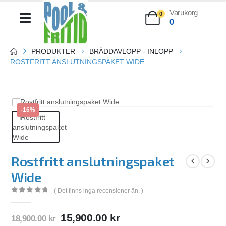
Varukorg
0
0
PRODUKTER
BRÄDDAVLOPP - INLOPP
ROSTFRITT ANSLUTNINGSPAKET WIDE
-16%
Rostfritt anslutningspaket
Wide
( Det finns inga recensioner än. )
0
out of 5
15,900.00
kr
18,900.00
kr