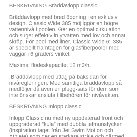
BESKRIVNING Bräddavlopp classic
Bräddavlopp med bred öppning i en exklusiv
design. Classic Wide 385 möjliggör en högre
vattennivå i poolen. Ger en optimal cirkulation
och suger effektiv in ytvatten med löv och annat
skräp. För pool med liner. Classic Wide 6° 385
är speciellt framtagen för glasfiberpooler med
väggar i 6 graders vinkel.
Maximal flödeskapacitet 12 m3/h.
.Bräddavlopp med uttag på baksidan för
nivåregleringen. Med samtliga bräddavlopp så
medföljer då även en plugg-sats för dem som
inte önskar ansluta tillbehören för nivåvakten.
BESKRIVNING Inlopp classic
Inlopp Classic nu med ny uppdaterad front och
uppgraderad ”kula” med dubbla jetmunstycken
(inspiration taget från Jet Swim Motion och
Athlete) som ger en starkare stråle och därmed