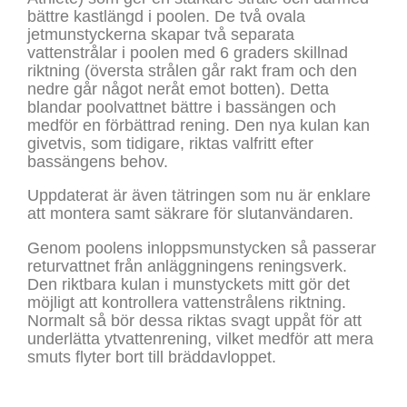
bättre kastlängd i poolen. De två ovala
jetmunstyckerna skapar två separata
vattenstrålar i poolen med 6 graders skillnad
riktning (översta strålen går rakt fram och den
nedre går något neråt emot botten). Detta
blandar poolvattnet bättre i bassängen och
medför en förbättrad rening. Den nya kulan kan
givetvis, som tidigare, riktas valfritt efter
bassängens behov.
Uppdaterat är även tätringen som nu är enklare
att montera samt säkrare för slutanvändaren.
Genom poolens inloppsmunstycken så passerar
returvattnet från anläggningens reningsverk.
Den riktbara kulan i munstyckets mitt gör det
möjligt att kontrollera vattenstrålens riktning.
Normalt så bör dessa riktas svagt uppåt för att
underlätta ytvattenrening, vilket medför att mera
smuts flyter bort till bräddavloppet.