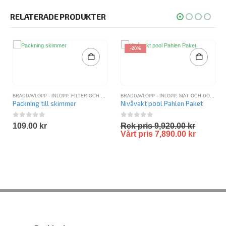
RELATERADE PRODUKTER
-20%
BRÄDDAVLOPP - INLOPP
,
FILTER OCH RENING
,
BRÄDDAVLOPP - INLOPP
RESERVDELAR SWIM-FUN
,
MÄT OCH DOSERINGSSYSTEM
Packning till skimmer
Nivåvakt pool Pahlen Paket
0
out of 5
0
out of 5
109.00
kr
Rek pris
9,920.00
kr
Vårt pris
7,890.00
kr