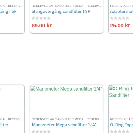
EGA
,
RESERVDELAR SANDFILTER FSP
RESERVDELAR SANDFILTER MEGA
,
RESERVDELAR SANDFILTER FSP
RESERVDELAR
gång FSP
Slangövergång sandfilter FSP
Adaptermu
0
out of 5
0
out of 
89.00
kr
25.00
kr
R MEGA
EGA
,
RESERVDELAR SANDFILTER FSP
RESERVDELAR SANDFILTER MEGA
,
RESERVDELAR SANDFILTER MFV
,
RESERVDELAR SANDFILTER FSP
RESERVDELAR
lter
Manometer Mega sandfilter 1/4″
O-Ring Topp