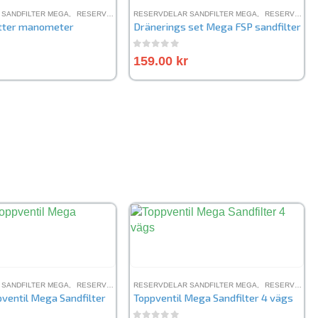
 SANDFILTER MEGA
,
RESERVDELAR SANDFILTER FSP
RESERVDELAR SANDFILTER MEGA
,
RESERVDELAR SANDFILTER MFV
,
RESERVDELAR SANDFILTER FSP
tter manometer
Dränerings set Mega FSP sandfilter
5
0
out of 5
159.00
kr
 SANDFILTER MEGA
,
RESERVDELAR SANDFILTER MFV
,
RESERVDELAR SANDFILTER FSP
RESERVDELAR SANDFILTER MEGA
,
RESERVDELAR SANDFILTER FSP
ventil Mega Sandfilter
Toppventil Mega Sandfilter 4 vägs