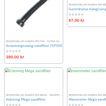
RESERVDELAR SANDFILTER M
Gummihylsa slangöver
0
out of 5
67.00
kr
RESERVDELAR SANDFILTER FSP
,
FILTER OCH RENING
,
RESERVDELAR SANDFILTE
Anslutningsslang sandfilter FSP500
0
out of 5
390.00
kr
RESERVDELAR SANDFILTER MEGA
,
RESERVDELAR SANDFILTER FSP
RESERVDELAR SANDFILTER M
Klämring Mega sandfilter
Manometer Mega sandfi