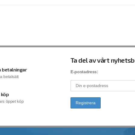
Ta del av vårt nyhets
 betalningar
E-postadress:
la betalsätt
 köp
rs öppet köp