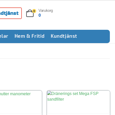
Varukorg
dtjänst
0
0
elar
Hem & Fritid
Kundtjänst