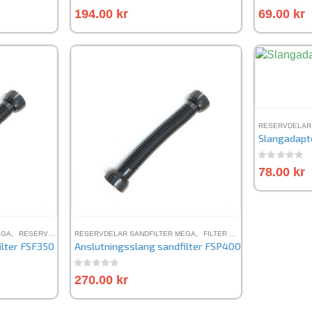
0
out of 5
0
out of 
194.00
kr
69.00
kr
R SANDFILTER MFV
RESERVDELAR
Slangadapt
0
out of 
78.00
kr
EGA
,
RESERVDELAR SANDFILTER FSP
RESERVDELAR SANDFILTER MEGA
,
FILTER OCH RENING
,
RESERVD
ilter FSF350
Anslutningsslang sandfilter FSP400
0
out of 5
270.00
kr