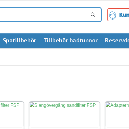
Kun
Spatillbehör
Tillbehör badtunnor
Reservd