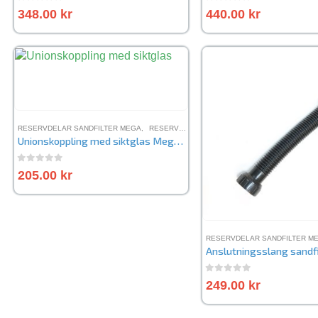
0
out of 5
0
out of 5
348.00
kr
440.00
kr
RESERVDELAR SANDFILTER MEGA
,
RESERVDELAR SANDFILTER FSP
,
RESERVDELA
Unionskoppling med siktglas Mega sandfilter
0
out of 5
205.00
kr
RESERVDELAR SANDFILTER M
Anslutningsslang sandf
0
out of 5
249.00
kr