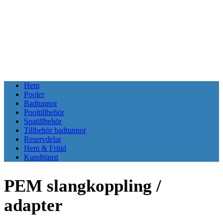
Hem
Pooler
Badtunnor
Pooltillbehör
Spatillbehör
Tillbehör badtunnor
Reservdelar
Hem & Fritid
Kundtjänst
PEM slangkoppling /
adapter