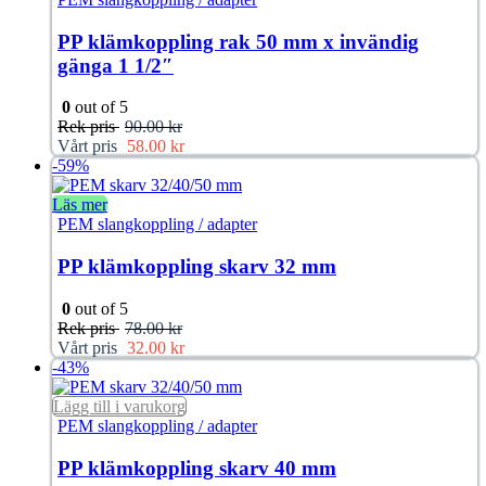
PP klämkoppling rak 50 mm x invändig
gänga 1 1/2″
0
out of 5
Rek pris
90.00
kr
Vårt pris
58.00
kr
-59%
Läs mer
PEM slangkoppling / adapter
PP klämkoppling skarv 32 mm
0
out of 5
Rek pris
78.00
kr
Vårt pris
32.00
kr
-43%
Lägg till i varukorg
PEM slangkoppling / adapter
PP klämkoppling skarv 40 mm