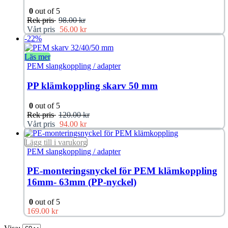
0
out of 5
Rek pris
98.00
kr
Vårt pris
56.00
kr
-22%
Läs mer
PEM slangkoppling / adapter
PP klämkoppling skarv 50 mm
0
out of 5
Rek pris
120.00
kr
Vårt pris
94.00
kr
Lägg till i varukorg
PEM slangkoppling / adapter
PE-monteringsnyckel för PEM klämkoppling
16mm- 63mm (PP-nyckel)
0
out of 5
169.00
kr