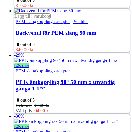
0
out of 5
310.00
kr
Lägg till i varukorg
PEM slangkoppling / adapter
,
Ventiler
Backventil för PEM slang 50 mm
0
out of 5
340.00
kr
-29%
Läs mer
PEM slangkoppling / adapter
PP Klämkoppling 90° 50 mm x utvändig
gänga 1 1/2″
0
out of 5
Rek pris
90.00
kr
Vårt pris
64.00
kr
-36%
Läs mer
PEM slangkoppling / adapter