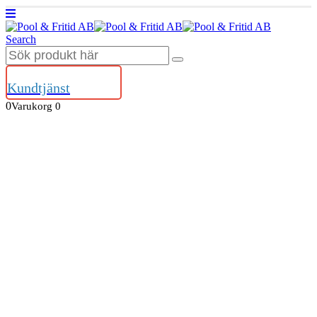
Search
Kundtjänst
0
Varukorg
0