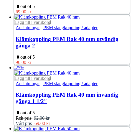
0
out of 5
69.00
kr
Lägg till i varukorg
Anslutningar
,
PEM slangkoppling / adapter
Klämkoppling PEM Rak 40 mm utvändig
gänga 2″
0
out of 5
96.00
kr
-25%
Lägg till i varukorg
Anslutningar
,
PEM slangkoppling / adapter
Klämkoppling PEM Rak 40 mm invändig
gänga 1 1/2″
0
out of 5
Rek pris
92.00
kr
Vårt pris
69.00
kr