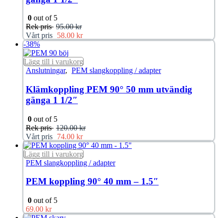
0
out of 5
Rek pris
95.00
kr
Vårt pris
58.00
kr
-38%
Lägg till i varukorg
Anslutningar
,
PEM slangkoppling / adapter
Klämkoppling PEM 90° 50 mm utvändig
gänga 1 1/2″
0
out of 5
Rek pris
120.00
kr
Vårt pris
74.00
kr
Lägg till i varukorg
PEM slangkoppling / adapter
PEM koppling 90° 40 mm – 1.5″
0
out of 5
69.00
kr