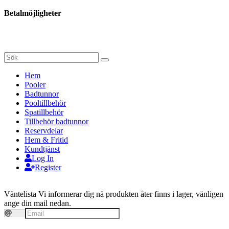
Betalmöjligheter
Hem
Pooler
Badtunnor
Pooltillbehör
Spatillbehör
Tillbehör badtunnor
Reservdelar
Hem & Fritid
Kundtjänst
Log In
Register
Väntelista
Vi informerar dig nä produkten åter finns i lager, vänligen
ange din mail nedan.