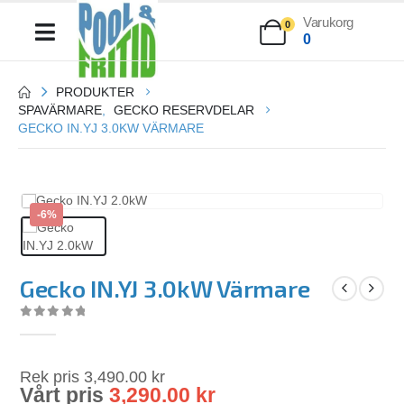
Varukorg
0
0
PRODUKTER
SPAVÄRMARE
,
GECKO RESERVDELAR
GECKO IN.YJ 3.0KW VÄRMARE
-6%
Gecko IN.YJ 3.0kW Värmare
0
out of 5
Rek pris
3,490.00
kr
Vårt pris
3,290.00
kr