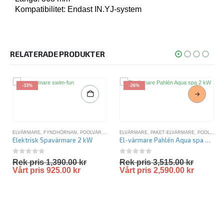
Kompatibilitet: Endast IN.YJ-system
RELATERADE PRODUKTER
-33%
-26%
ELVÄRMARE
,
FYNDHÖRNAN
,
POOLVÄRMARE EL
ELVÄRMARE
,
SPAVÄRMARE
,
PAKET-ELVÄRMARE
,
POOLVÄRMARE EL
Elektrisk Spavärmare 2 kW
El-värmare Pahlén Aqua spa 2 kW
0
out of 5
0
out of 5
Rek pris
1,390.00
kr
Rek pris
3,515.00
kr
Vårt pris
925.00
kr
Vårt pris
2,590.00
kr