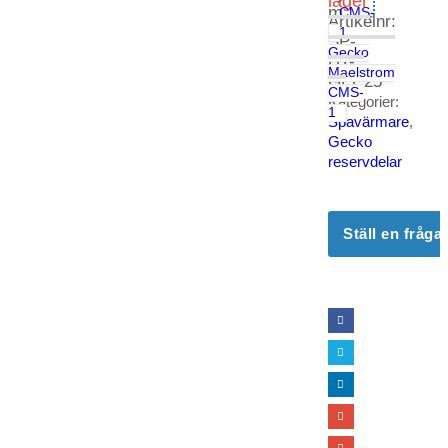
lager
m.
Artikelnr:
fl.
SP-
Gecko
HT-
Maelstrom
GEC25
CMS-
Kategorier:
1
Spavärmare
,
Gecko
reservdelar
Ställ en fråg