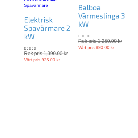
Spavärmare
Balboa
Värmeslinga 3
Elektrisk
kW
Spavärmare 2
kW
Sp
Rek pris
1,250.00
kr
0
out of 5
Vårt pris
890.00
kr
B
Rek pris
1,390.00
kr
0
out of 5
K
Vårt pris
925.00
kr
Re
0
o
Vå