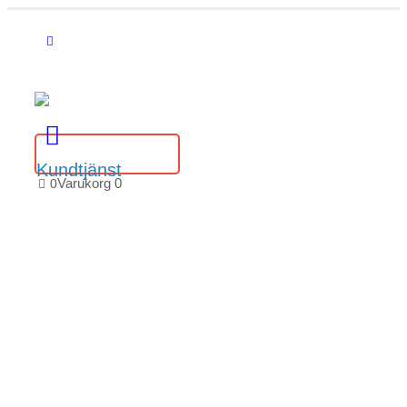
Kundtjänst
Varukorg
0
0