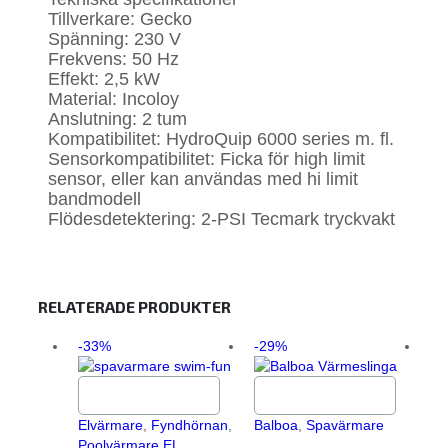
Tillverkare: Gecko
Spänning: 230 V
Frekvens: 50 Hz
Effekt: 2,5 kW
Material: Incoloy
Anslutning: 2 tum
Kompatibilitet: HydroQuip 6000 series m. fl.
Sensorkompatibilitet: Ficka för high limit
sensor, eller kan användas med hi limit
bandmodell
Flödesdetektering: 2-PSI Tecmark tryckvakt
RELATERADE PRODUKTER
-33%
-29%
-5
Lägg till i varukorg
Lägg till i varukorg
Elvärmare
,
Fyndhörnan
,
Balboa
,
Spavärmare
Poolvärmare EL
,