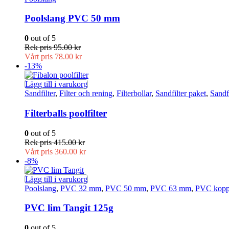
Poolslang PVC 50 mm
0
out of 5
Rek pris
95.00
kr
Vårt pris
78.00
kr
-13%
Lägg till i varukorg
Sandfilter
,
Filter och rening
,
Filterbollar
,
Sandfilter paket
,
Sandf
Filterballs poolfilter
0
out of 5
Rek pris
415.00
kr
Vårt pris
360.00
kr
-8%
Lägg till i varukorg
Poolslang
,
PVC 32 mm
,
PVC 50 mm
,
PVC 63 mm
,
PVC kopp
PVC lim Tangit 125g
0
out of 5