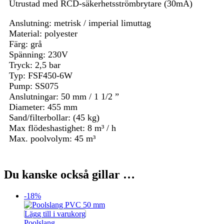
Utrustad med RCD-säkerhetsströmbrytare (30mA)
Anslutning: metrisk / imperial limuttag
Material: polyester
Färg: grå
Spänning: 230V
Tryck: 2,5 bar
Typ: FSF450-6W
Pump: SS075
Anslutningar: 50 mm / 1 1/2 ”
Diameter: 455 mm
Sand/filterbollar: (45 kg)
Max flödeshastighet: 8 m³ / h
Max. poolvolym: 45 m³
Du kanske också gillar …
-18%
Lägg till i varukorg
Poolslang