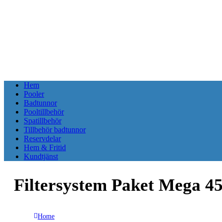
Hem
Pooler
Badtunnor
Pooltillbehör
Spatillbehör
Tillbehör badtunnor
Reservdelar
Hem & Fritid
Kundtjänst
Filtersystem Paket Mega 4
Home