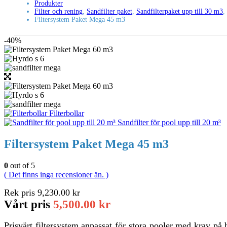
Produkter
Filter och rening
,
Sandfilter paket
,
Sandfilterpaket upp till 30 m3
,
Filtersystem Paket Mega 45 m3
-40%
Filterbollar
Sandfilter för pool upp till 20 m³
Filtersystem Paket Mega 45 m3
0
out of 5
( Det finns inga recensioner än. )
Rek pris
9,230.00
kr
Vårt pris
5,500.00
kr
Prisvärt filtersystem anpassat för stora pooler med krav på