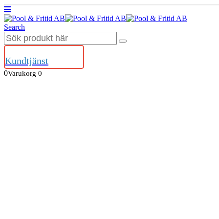
Search
Kundtjänst
0
Varukorg
0