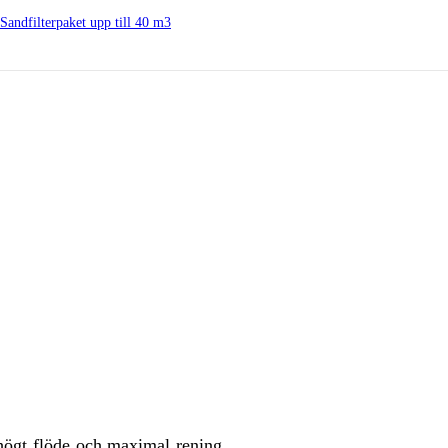
Sandfilterpaket upp till 40 m3
 högt flöde och maximal rening.