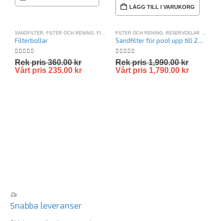
LÄGG TILL I VARUKORG
SANDFILTER
,
FILTER OCH RENING
,
FILTERBOLLAR
FILTER OCH RENING
,
FYNDHÖRNAN
,
RESERVDELAR SANDFILTER SWIM & FUN
,
SANDFILTER PAKET
,
S
Filterbollar
Sandfilter för pool upp till 20 m³
0
out of 5
0
out of 5
Rek pris
360.00
kr
Rek pris
1,990.00
kr
Vårt pris
235.00
kr
Vårt pris
1,790.00
kr
F
U
0
R
V
Snabba leveranser