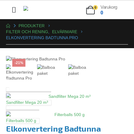
Varukorg
0
0
PRODUKTER
FILTER OCH RENING
,
ELVÄRMARE
ELKONVERTERING BADTUNNA PRO
-21%
Sandfilter Mega 20 m³
Filterballs 500 g
Elkonvertering Badtunna