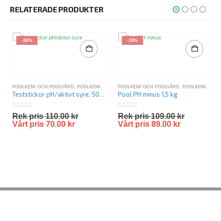
RELATERADE PRODUKTER
-36%
-18%
POOLKEMI OCH POOLVÅRD
,
POOLKEMIKALIER
,
POOLKEMI OCH POOLVÅRD
SPAKEMIKALIER
,
VATTENTESTER
,
POOLKEMIKALIER
Teststickor pH/aktivt syre, 50 st
Pool PH minus 1,5 kg
0
out of 5
0
out of 5
Rek pris
110.00
kr
Rek pris
109.00
kr
Vårt pris
70.00
kr
Vårt pris
89.00
kr