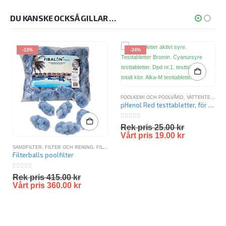
DU KANSKE OCKSÅ GILLAR …
-13%
-24%
POOLKEMI OCH POOLVÅRD
,
VATTENTESTER
pHenol Red testtabletter, för mätning av pH
0
out of 5
Rek pris
25.00
kr
Vårt pris
19.00
kr
SANDFILTER
,
FILTER OCH RENING
,
FILTERBOLLAR
,
SANDFILTER PAKET
,
SANDFILTERPAKET 
Filterballs poolfilter
0
out of 5
Rek pris
415.00
kr
Vårt pris
360.00
kr