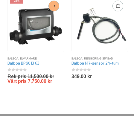
-33%
BALBOA
,
ELVÄRMARE
BALBOA
,
RENGÖRING SPABAD
Balboa BP6013 G3
Balboa M7-sensor 24-tum
0
out of 5
0
out of 5
Rek pris
11,500.00
kr
349.00
kr
Vårt pris
7,750.00
kr