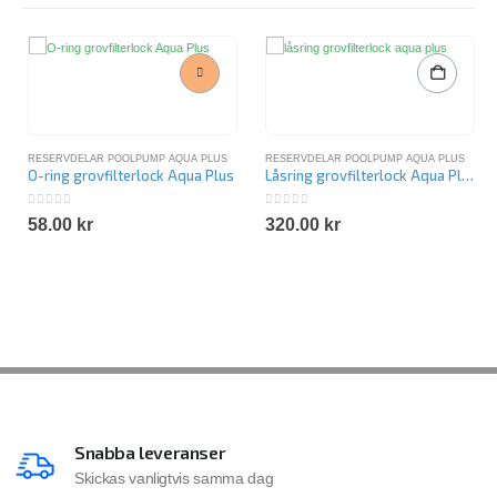
RESERVDELAR POOLPUMP AQUA PLUS
RESERVDELAR POOLPUMP AQUA PLUS
O-ring grovfilterlock Aqua Plus
Låsring grovfilterlock Aqua Plus
0
out of 5
0
out of 5
58.00
kr
320.00
kr
Snabba leveranser
Skickas vanligtvis samma dag