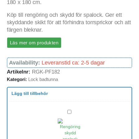
180 x 180 cm.
Köp till rengöring och skydd för spalock. Ger ett
skyddande skikt för att förhindra torrsprickor och att
färgen bleknar.
Läs mer om produkten
Availability:
Leveranstid ca: 2-5 dagar
Artikelnr:
RGK-PF182
Kategori:
Lock badtunna
Lägg till tillbehör
Skydd
rengöring
för
spalock