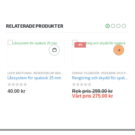
RELATERADE PRODUKTER
-8%
LOCK BADTUNNA
,
RESERVDELAR BADTUNNA
ÖVRIGA TILLBEHÖR
,
POOLKEMI OCH POOLVÅRD
Låssystem för spalock 25 mm
Rengöring och skydd för spalock
0
out of 5
0
out of 5
40.00
kr
Rek pris
299.00
kr
Vårt pris
275.00
kr