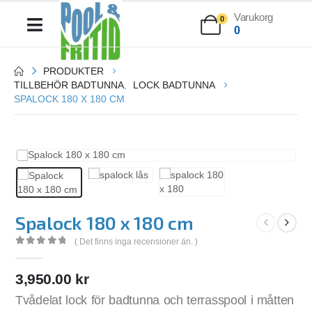
Varukorg
0
0
PRODUKTER
TILLBEHÖR BADTUNNA
,
LOCK BADTUNNA
SPALOCK 180 X 180 CM
Spalock 180 x 180 cm
( Det finns inga recensioner än. )
0
out of 5
3,950.00
kr
Tvådelat lock för badtunna och terrasspool i måtten