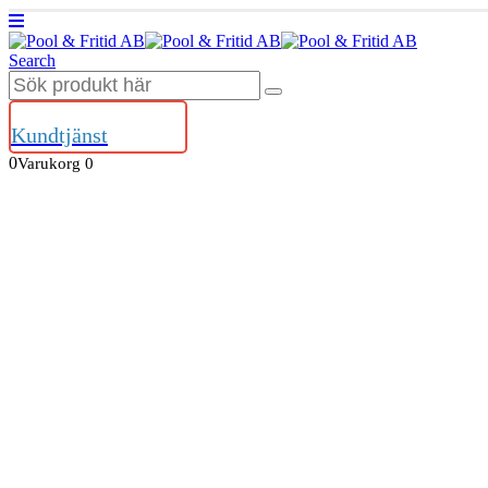
Search
Kundtjänst
0
Varukorg
0