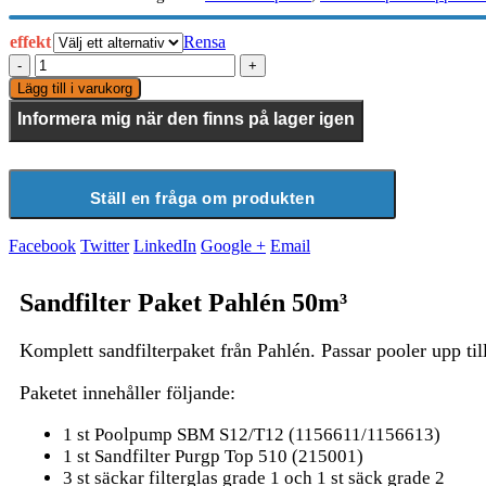
effekt
Rensa
-
+
Lägg till i varukorg
Informera mig när den finns på lager igen
Ställ en fråga om produkten
Facebook
Twitter
LinkedIn
Google +
Email
Sandfilter Paket Pahlén 50m³
Komplett sandfilterpaket från Pahlén. Passar pooler upp til
Paketet innehåller följande:
1 st Poolpump SBM S12/T12 (1156611/1156613)
1 st Sandfilter Purgp Top 510 (215001)
3 st säckar filterglas grade 1 och 1 st säck grade 2