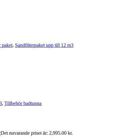
r paket
,
Sandfilterpaket upp till 12 m3
3
,
Tillbehör badtunna
r
Det nuvarande priset är: 2,995.00 kr.