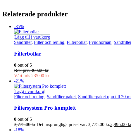
Relaterade produkter
-35%
Lägg till i varukorg
Sandfilter
,
Filter och rening
,
Filterbollar
,
Fyndhörnan
,
Sandfilte
Filterbollar
0
out of 5
Rek pris
360.00
kr
Vårt pris
235.00
kr
-21%
Lägg i varukorg
Filter och rening
,
Sandfilter paket
,
Sandfilterpaket upp till 20 m
Filtersystem Pro komplett
0
out of 5
3,775.00
kr
Det ursprungliga priset var: 3,775.00 kr.
2,995.00
k
-18%