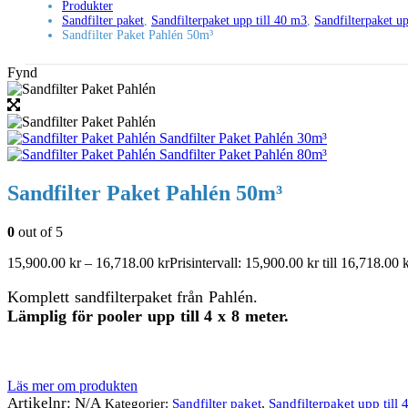
Produkter
Sandfilter paket
,
Sandfilterpaket upp till 40 m3
,
Sandfilterpaket up
Sandfilter Paket Pahlén 50m³
Fynd
Sandfilter Paket Pahlén 30m³
Sandfilter Paket Pahlén 80m³
Sandfilter Paket Pahlén 50m³
0
out of 5
15,900.00
kr
–
16,718.00
kr
Prisintervall: 15,900.00 kr till 16,718.00 
Komplett sandfilterpaket från Pahlén.
Lämplig för pooler upp till 4 x 8 meter.
Läs mer om produkten
Artikelnr:
N/A
Kategorier:
Sandfilter paket
,
Sandfilterpaket upp till