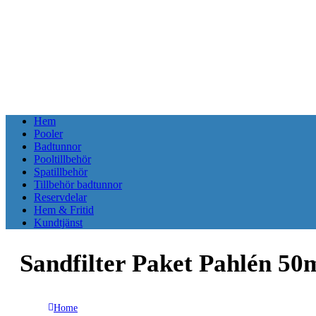
Hem
Pooler
Badtunnor
Pooltillbehör
Spatillbehör
Tillbehör badtunnor
Reservdelar
Hem & Fritid
Kundtjänst
Sandfilter Paket Pahlén 50
Home