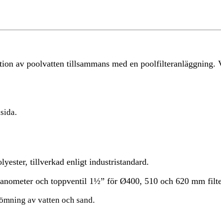
on av poolvatten tillsammans med en poolfilteranläggning. Väl
sida.
yester, tillverkad enligt industristandard.
manometer och toppventil 1½” för Ø400, 510 och 620 mm filte
tömning av vatten och sand.