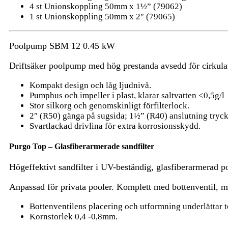
4 st Unionskoppling 50mm x 1½” (79062)
1 st Unionskoppling 50mm x 2″ (79065)
Poolpump SBM 12 0.45 kW
Driftsäker poolpump med hög prestanda avsedd för cirkulati
Kompakt design och låg ljudnivå.
Pumphus och impeller i plast, klarar saltvatten <0,5g/l
Stor silkorg och genomskinligt förfilterlock.
2″ (R50) gänga på sugsida; 1½” (R40) anslutning tryck
Svartlackad drivlina för extra korrosionsskydd.
Purgo Top – Glasfiberarmerade sandfilter
Högeffektivt sandfilter i UV-beständig, glasfiberarmerad pol
Anpassad för privata pooler. Komplett med bottenventil, 
Bottenventilens placering och utformning underlättar 
Kornstorlek 0,4 -0,8mm.