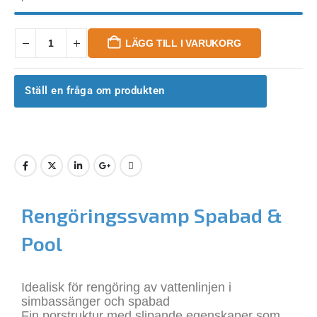
LÄGG TILL I VARUKORG
Ställ en fråga om produkten
Rengöringssvamp Spabad &
Pool
Idealisk för rengöring av vattenlinjen i
simbassänger och spabad
Fin porstruktur med slipande egenskaper som