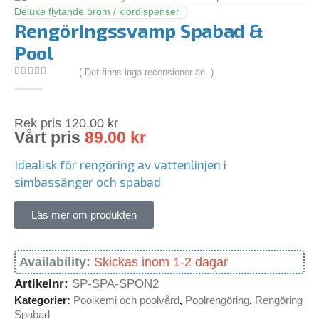
Deluxe flytande brom / klordispenser
Rengöringssvamp Spabad &
Pool
( Det finns inga recensioner än. )
0
out of 5
Rek pris
120.00
kr
Vårt pris
89.00
kr
Idealisk för rengöring av vattenlinjen i
simbassänger och spabad
Läs mer om produkten
Availability:
Skickas inom 1-2 dagar
Artikelnr:
SP-SPA-SPON2
Kategorier:
Poolkemi och poolvård
,
Poolrengöring
,
Rengöring
Spabad