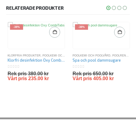
RELATERADE PRODUKTER
-38%
-38%
KLORFRIA PRODUKTER
,
POOLKEMI OCH POOLVÅRD
POOLKEMI OCH POOLVÅRD
,
POOLKEMIKALIER
,
POOLRENGÖRING
Klorfri desinfektion Oxy CombiTabs
Spa och pool dammsugare
0
out of 5
0
out of 5
Rek pris
380.00
kr
Rek pris
650.00
kr
Vårt pris
235.00
kr
Vårt pris
405.00
kr