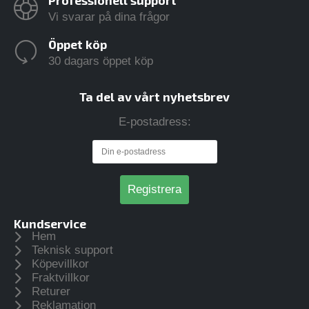
Professionell support
Vi svarar på dina frågor
Öppet köp
30 dagars öppet köp
Ta del av vårt nyhetsbrev
E-postadress:
Kundservice
Hem
Teknisk support
Köpevillkor
Fraktvillkor
Returer
Reklamation