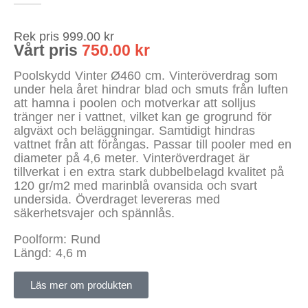
Rek pris
999.00
kr
Vårt pris
750.00
kr
Poolskydd Vinter Ø460 cm. Vinteröverdrag som
under hela året hindrar blad och smuts från luften
att hamna i poolen och motverkar att solljus
tränger ner i vattnet, vilket kan ge grogrund för
algväxt och beläggningar. Samtidigt hindras
vattnet från att förångas. Passar till pooler med en
diameter på 4,6 meter. Vinteröverdraget är
tillverkat i en extra stark dubbelbelagd kvalitet på
120 gr/m2 med marinblå ovansida och svart
undersida. Överdraget levereras med
säkerhetsvajer och spännlås.
Poolform: Rund
Längd: 4,6 m
Läs mer om produkten