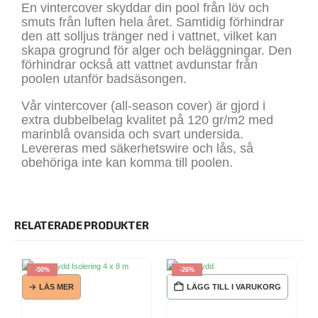
En vintercover skyddar din pool från löv och
smuts från luften hela året. Samtidig förhindrar
den att solljus tränger ned i vattnet, vilket kan
skapa grogrund för alger och beläggningar. Den
förhindrar också att vattnet avdunstar från
poolen utanför badsäsongen.
Vår vintercover (all-season cover) är gjord i
extra dubbelbelag kvalitet på 120 gr/m2 med
marinblå ovansida och svart undersida.
Levereras med säkerhetswire och lås, så
obehöriga inte kan komma till poolen.
RELATERADE PRODUKTER
-50%
-26%
LÄS MER
LÄGG TILL I VARUKORG