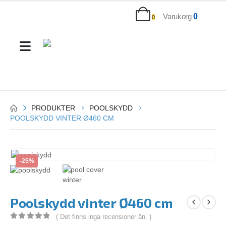
Varukorg
0
0
PRODUKTER
POOLSKYDD
POOLSKYDD VINTER Ø460 CM
-25%
Poolskydd vinter Ø460 cm
( Det finns inga recensioner än. )
0
out of 5