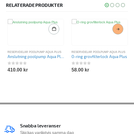
RELATERADE PRODUKTER
RESERVDELAR POOLPUMP AQUA PLUS
RESERVDELAR POOLPUMP AQUA PLUS
Anslutning poolpump Aqua Plus
O-ring grovfilterlock Aqua Plus
0
out of 5
0
out of 5
410.00
kr
58.00
kr
Snabba leveranser
Skickas vanligtvis samma dag