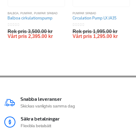
BALBOA
,
PUMPAR
,
PUMPAR SPABAD
PUMPAR SPABAD
Balboa cirkulationspump
Circulation Pump LX JA35
0
out of 5
0
out of 5
Rek pris
3,500.00
kr
Rek pris
1,995.00
kr
Vårt pris
2,395.00
kr
Vårt pris
1,295.00
kr
Snabba leveranser
Skickas vanligtvis samma dag
Säkra betalningar
Flexibla betalsätt