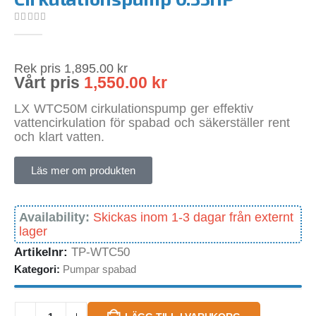
0
out of 5
Rek pris
1,895.00
kr
Vårt pris
1,550.00
kr
LX WTC50M cirkulationspump ger effektiv
vattencirkulation för spabad och säkerställer rent
och klart vatten.
Läs mer om produkten
Availability:
Skickas inom 1-3 dagar från externt
lager
Artikelnr:
TP-WTC50
Kategori:
Pumpar spabad