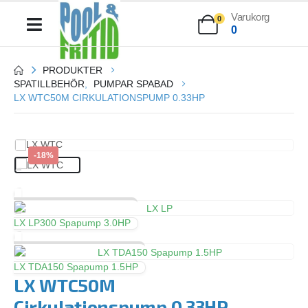
Varukorg
0
0
PRODUKTER
SPATILLBEHÖR
,
PUMPAR SPABAD
LX WTC50M CIRKULATIONSPUMP 0.33HP
-18%
LX LP300 Spapump 3.0HP
LX TDA150 Spapump 1.5HP
LX WTC50M
Cirkulationspump 0.33HP