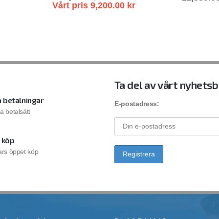
Vårt pris
9,200.00
kr
Ta del av vårt nyhets
 betalningar
E-postadress:
la betalsätt
 köp
rs öppet köp