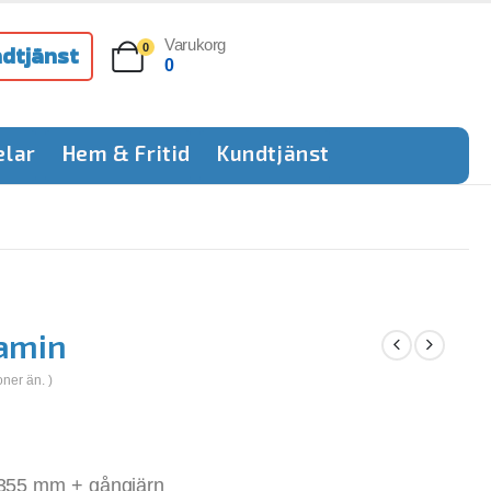
Varukorg
dtjänst
0
0
elar
Hem & Fritid
Kundtjänst
amin
oner än. )
 355 mm + gångjärn