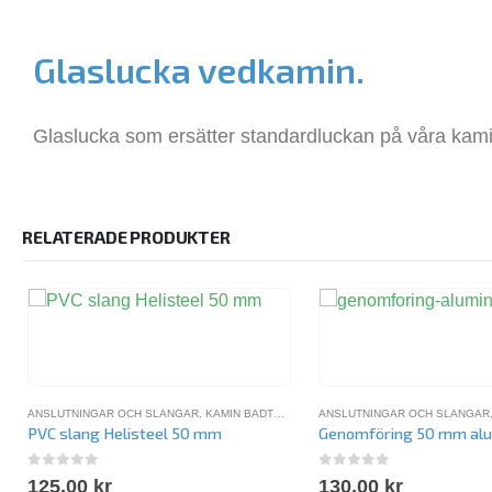
Glaslucka vedkamin.
Glaslucka som ersätter standardluckan på våra ka
RELATERADE PRODUKTER
ANSLUTNINGAR OCH SLANGAR
,
KAMIN BADTUNNA
,
POOLSLANG
ANSLUTNINGAR OCH SLANGAR
PVC slang Helisteel 50 mm
Genomföring 50 mm al
0
out of 5
0
out of 5
125.00
kr
130.00
kr