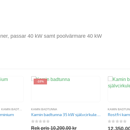
miner, passar 40 kW samt poolvärmare 40 kW
-10%
,
KAMIN BADTUNNA
KAMIN BADTUNNA
KAMIN BADTU
uminium
Kamin badtunna 35 kW självcirkulerande
Rostfri kam
0
out of 5
0
out of 
Rek pris
10,200.00
kr
12,350.0