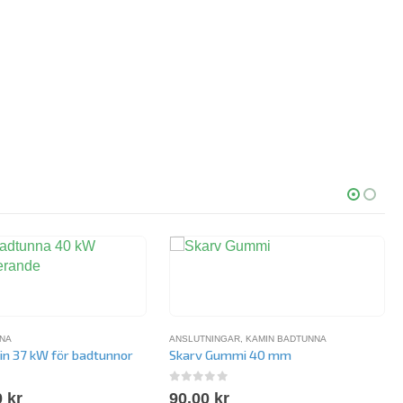
NNA
ANSLUTNINGAR
,
KAMIN BADTUNNA
in 37 kW för badtunnor
Skarv Gummi 40 mm
5
0
out of 5
0
kr
90.00
kr