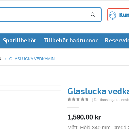
Kun
Spatillbehör
Tillbehör badtunnor
Reservd
D
GLASLUCKA VEDKAMIN
Glaslucka vedk
( Det finns inga recensi
0
out of 5
1,590.00
kr
Mått: Höjd 340 mm, bredd