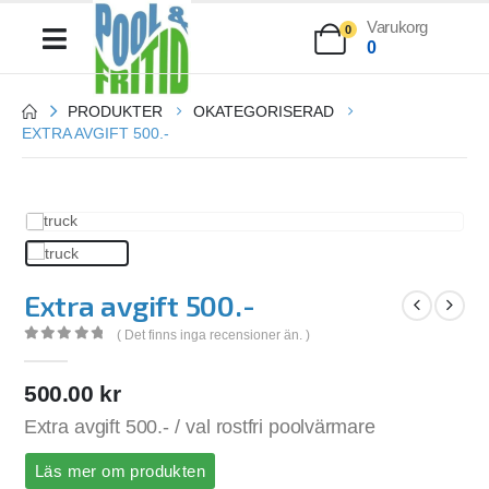
Varukorg
0
0
PRODUKTER
OKATEGORISERAD
EXTRA AVGIFT 500.-
Extra avgift 500.-
( Det finns inga recensioner än. )
0
out of 5
500.00
kr
Extra avgift 500.- / val rostfri poolvärmare
Läs mer om produkten