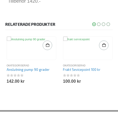
Tillbehör 1420.-
RELATERADE PRODUKTER
OKATEGORISERAD
OKATEGORISERAD
Anslutning pump 90 grader
Frakt Sevicepoint 100 kr
0
out of 5
0
out of 5
142.00
kr
100.00
kr