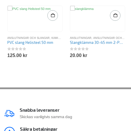
ANSLUTNINGAR OCH SLANGAR
,
KAMIN BADTUNNA
ANSLUTNINGAR
,
POOLSLANG
,
ANSLUTNINGAR OCH SLANGAR
PVC slang Helisteel 50 mm
Slangklämma 30-45 mm 2-PACK
0
out of 5
0
out of 5
125.00
kr
20.00
kr
Snabba leveranser
Skickas vanligtvis samma dag
Säkra betalningar