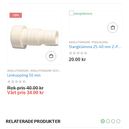
-15%
ANSLUTNINGAR
,
POOLSLANG
Slangklämma 25-40 mm 2-PACK
0
out of 5
20.00
kr
ANSLUTNINGAR
,
ANSLUTNINGAR OCH SLANGAR
,
PVC 50 MM
,
PVC KOPPLINGAR
Limkoppling 50 mm
0
out of 5
Rek pris
40.00
kr
Vårt pris
34.00
kr
RELATERADE PRODUKTER