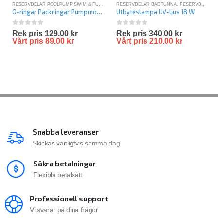
RESERVDELAR POOLPUMP SWIM & FUN
,
RESERVDELAR SWIM-FUN
RESERVDELAR BADTUNNA
,
RESERVDELAR SWIM-FUN
O-ringar Packningar Pumpmotor
Utbyteslampa UV-ljus 18 W
0
out of 5
0
out of 5
Rek pris
129.00
kr
Rek pris
340.00
kr
Vårt pris
89.00
kr
Vårt pris
210.00
kr
Snabba leveranser
Skickas vanligtvis samma dag
Säkra betalningar
Flexibla betalsätt
Professionell support
Vi svarar på dina frågor