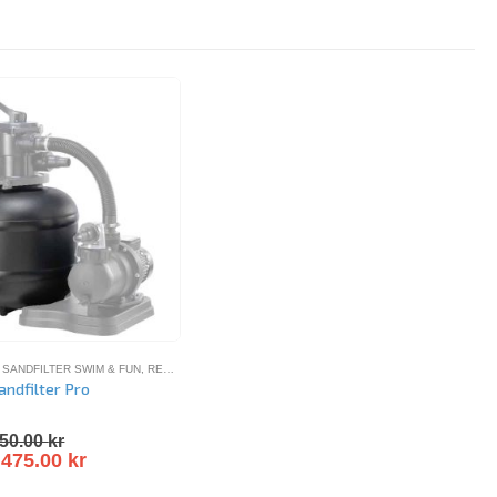
SANDFILTER SWIM & FUN
,
RESERVDELAR SWIM-FUN
andfilter Pro
5
50.00
kr
s
475.00
kr