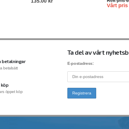
135.00
kr
Rek pris
6
Vårt pri
Ta del av vårt nyhets
 betalningar
E-postadress:
la betalsätt
 köp
rs öppet köp