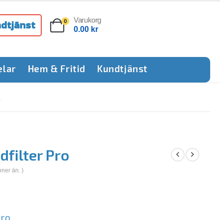
Varukorg
dtjänst
0
0.00
kr
elar
Hem & Fritid
Kundtjänst
O
dfilter Pro
oner än. )
Pro