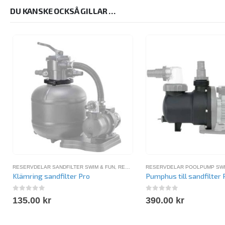
DU KANSKE OCKSÅ GILLAR …
RESERVDELAR SANDFILTER SWIM & FUN
,
RESERVDELAR SWIM-FUN
RESERVDELAR POOLPUMP SWI
Klämring sandfilter Pro
Pumphus till sandfilter 
0
out of 5
0
out of 5
135.00
kr
390.00
kr