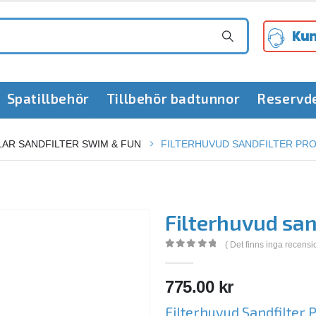
Kun
Spatillbehör
Tillbehör badtunnor
Reservd
AR SANDFILTER SWIM & FUN
FILTERHUVUD SANDFILTER PR
Filterhuvud san
( Det finns inga recensi
0
out of 5
775.00
kr
Filterhuvud Sandfilter 