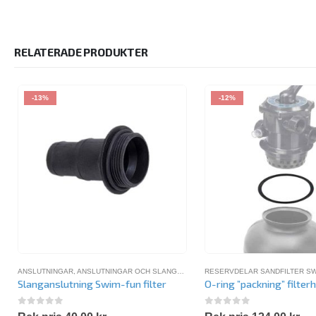
RELATERADE PRODUKTER
-13%
-12%
ANSLUTNINGAR
,
ANSLUTNINGAR OCH SLANGAR
,
RESERVDELAR SANDFILTER SWIM 
RESERVDELAR SANDFILTER SW
Slanganslutning Swim-fun filter
O-ring ”packning” filter
0
out of 5
0
out of 5