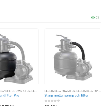
SANDFILTER SWIM & FUN
,
RESERVDELAR SWIM-FUN
RESERVDELAR SWIM-FUN
,
RESERVDELAR SANDFILTER SWIM & FUN
andfilter Pro
Slang mellan pump och filter
5
0
out of 5