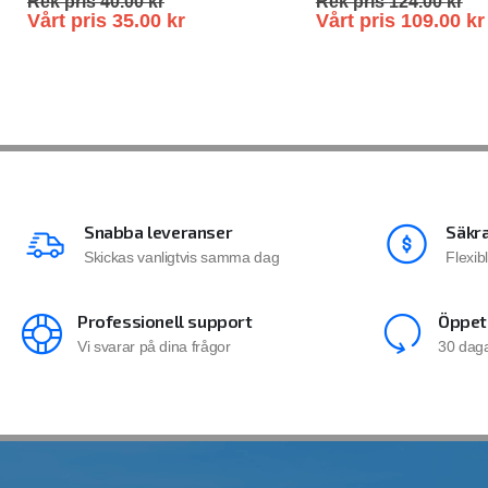
Rek pris
40.00
kr
Rek pris
124.00
kr
Vårt pris
35.00
kr
Vårt pris
109.00
kr
Snabba leveranser
Säkra
Skickas vanligtvis samma dag
Flexib
Professionell support
Öppet
Vi svarar på dina frågor
30 daga