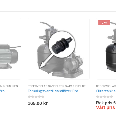
-27%
M & FUN
,
RESERVDELAR SWIM-FUN
RESERVDELAR SANDFILTER SWIM & FUN
,
RESERVDELAR SWIM-FUN
RESERVDELAR 
Pro
Tömningsventil sandfilter Pro
Filtertank s
0
out of 5
0
out of 
165.00
kr
Rek pris
6
Vårt pri