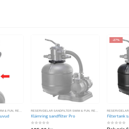
-27%
& FUN
IM & FUN
,
RESERVDELAR SWIM-FUN
,
RESERVDELAR SWIM-FUN
RESERVDELAR SANDFILTER SWIM & FUN
,
RESERVDELAR SWIM-FUN
RESERVDELAR 
huvud
Klämring sandfilter Pro
Filtertank s
0
out of 5
0
out of 