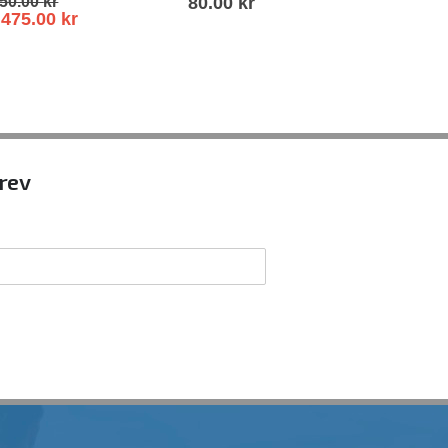
50.00
kr
80.00
kr
s
475.00
kr
brev