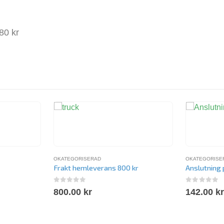
780 kr
OKATEGORISERAD
OKATEGORISE
Frakt hemleverans 800 kr
Anslutning
0
out of 5
0
out of 
800.00
kr
142.00
k