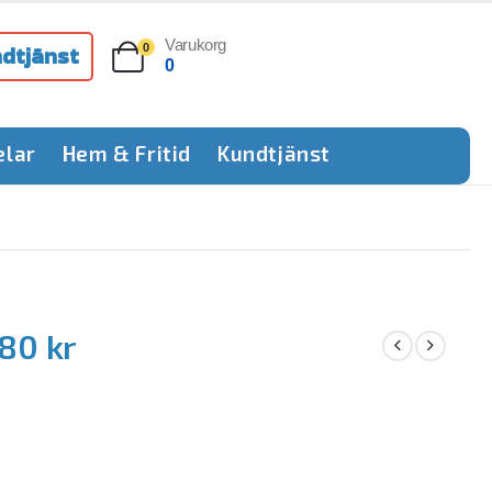
Varukorg
dtjänst
0
0
elar
Hem & Fritid
Kundtjänst
80 kr