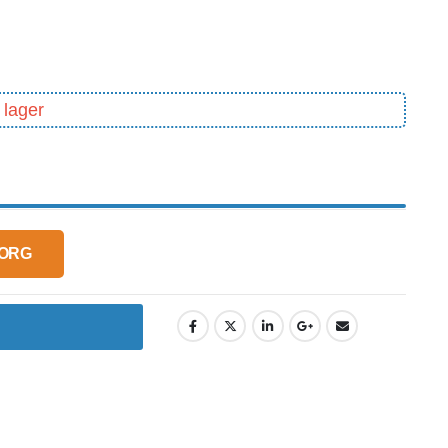
 lager
KORG