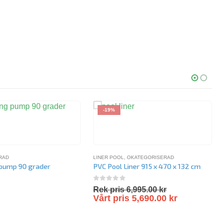
-19%
RAD
LINER POOL
,
OKATEGORISERAD
 pump 90 grader
PVC Pool Liner 915 x 470 x 132 cm
5
0
out of 5
r
Rek pris
6,995.00
kr
Vårt pris
5,690.00
kr