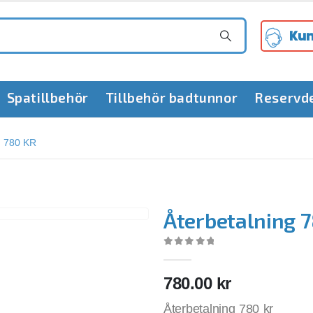
Kun
Spatillbehör
Tillbehör badtunnor
Reservd
 780 KR
Återbetalning 7
0
out of 5
780.00
kr
Återbetalning 780 kr