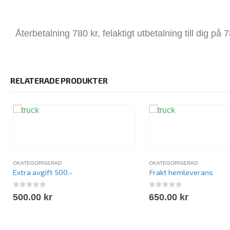
Återbetalning 780 kr, felaktigt utbetalning till dig på 
RELATERADE PRODUKTER
OKATEGORISERAD
OKATEGORISERAD
Extra avgift 500.-
Frakt hemleverans
0
out of 5
0
out of 5
500.00
kr
650.00
kr