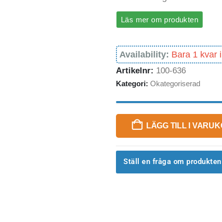
Läs mer om produkten
Availability:
Bara 1 kvar i
Artikelnr:
100-636
Kategori:
Okategoriserad
LÄGG TILL I VARU
Ställ en fråga om produkten