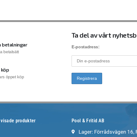
Ta del av vårt nyhets
 betalningar
E-postadress:
la betalsätt
 köp
rs öppet köp
 visade produkter
Pool & Fritid AB
Lager: Förrådsvägen 16,