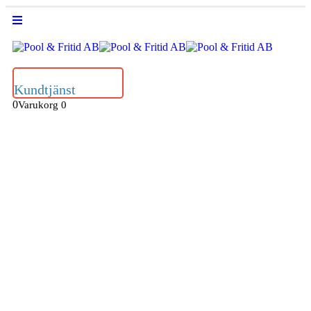
Kundtjänst
0
Varukorg
0