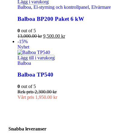
Lägg i varukorg
Balboa
,
El-styrning och kontrollpanel
,
Elvärmare
Balboa BP200 Paket 6 kW
0
out of 5
13,000.00
kr
9,500.00
kr
-15%
Nyhet
Lägg till i varukorg
Balboa
Balboa TP540
0
out of 5
Rek pris
2,300.00
kr
Vårt pris
1,950.00
kr
Snabba leveranser