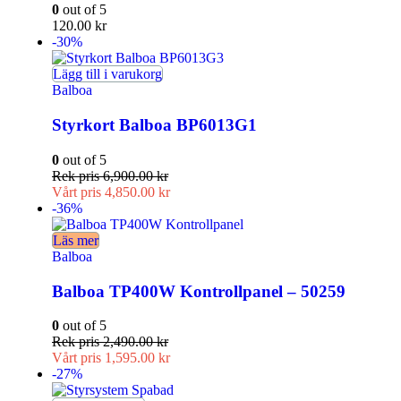
0
out of 5
120.00
kr
-30%
Lägg till i varukorg
Balboa
Styrkort Balboa BP6013G1
0
out of 5
Rek pris
6,900.00
kr
Vårt pris
4,850.00
kr
-36%
Läs mer
Balboa
Balboa TP400W Kontrollpanel – 50259
0
out of 5
Rek pris
2,490.00
kr
Vårt pris
1,595.00
kr
-27%